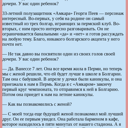
дочери. У вас один ребенок?
33-летний полузащитник «Амкара» Георги Пеев — персонаж
интересный. Во-первых, у себя на родине он самый
известный из трех болгар, играющих за пермский клуб. Во-
вторых, с ним просто интересно разговаривать. Он не
ограничивается банальными «да» и «нет» и готов рассуждать
на любую тему. Благо, никакого болгарского акцента у него
почти нет.
— Не так давно вы посвятили один из своих голов своей
дочери. У вас один ребенок?
— Да. Ванессе 7 лет. Она все время жила в Перми, но теперь
мы с женой решили, что ей будет лучше в школе в Болгарии.
Там она с бабушкой. В апреле у дочки были каникулы, и она
приезжала к нам в Пермь. Когда я с «Амкаром» закончу
первый круг чемпионата, то отправимся к ней в Болгарию.
Потом она приедет к нам на летние каникулы.
— Как вы познакомились с женой?
— С моей тогда еще будущей женой познакомил мой лучший
друг. Он ее первым увидел. Она работала барменом в кафе,
которое находилось в пяти минутах от нашего стадиона. А я