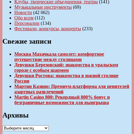
Клубы, творческие объединения, театры
(141)
Музыкальные инструменты
(69)
Новости
(42 062)
Обо всем
(112)
Персоналии
(134)
Фестивали, конкурсы, концерты
(233)
Свежие записи
Москва Махачкала самолет: комфортное
путешествие между столицами
Девушки Березовский: знакомства в уральском
городе с особым шармом
Девушки Ростова: знакомства в южной столице
России
Мартин Казино: Премиум-платформа для ценителей
азартных развлечений
Martin Casino 800: Рекордный 800% бонус и
безграничные возможности для выигрыша
Архивы
Архивы