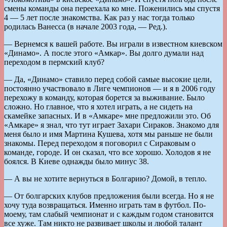
смены команды она переехала ко мне. Поженились мы спустя
4 — 5 лет после знакомства. Как раз у нас тогда только
родилась Ванесса (в начале 2003 года, — Ред.).
— Вернемся к вашей работе. Вы играли в известном киевском
«Динамо». А после этого «Амкар». Вы долго думали над
переходом в пермский клуб?
— Да, «Динамо» ставило перед собой самые высокие цели,
постоянно участвовало в Лиге чемпионов — и я в 2006 году
перехожу в команду, которая борется за выживание. Было
сложно. Но главное, что я хотел играть, а не сидеть на
скамейке запасных. И в «Амкаре» мне предложили это. Об
«Амкаре» я знал, что тут играет Захари Сираков. Знакомо для
меня было и имя Мартина Кушева, хотя мы раньше не были
знакомы. Перед переходом я поговорил с Сираковым о
команде, городе. И он сказал, что все хорошо. Холодов я не
боялся. В Киеве однажды было минус 38.
— А вы не хотите вернуться в Болгарию? Домой, в тепло.
— От болгарских клубов предложения были всегда. Но я не
хочу туда возвращаться. Именно играть там в футбол. По-
моему, там слабый чемпионат и с каждым годом становится
все хуже. Там никто не развивает школы и любой талант