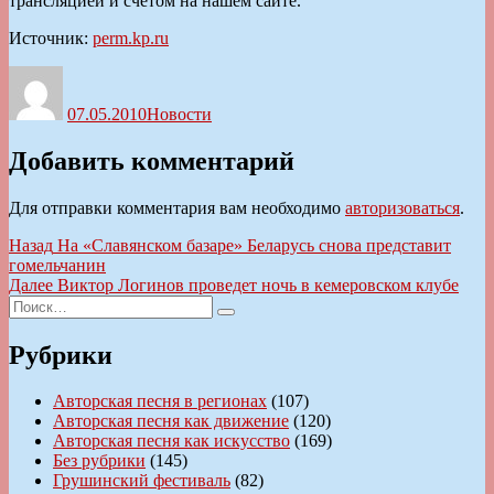
трансляцией и счетом на нашем сайте.
Источник:
perm.kp.ru
Автор
Опубликовано
Рубрики
07.05.2010
Новости
Добавить комментарий
Для отправки комментария вам необходимо
авторизоваться
.
Навигация
Предыдущая
Назад
На «Славянском базаре» Беларусь снова представит
запись:
гомельчанин
по
Следующая
Далее
Виктор Логинов проведет ночь в кемеровском клубе
записям
Искать:
запись:
Поиск
Рубрики
Авторская песня в регионах
(107)
Авторская песня как движение
(120)
Авторская песня как искусство
(169)
Без рубрики
(145)
Грушинский фестиваль
(82)