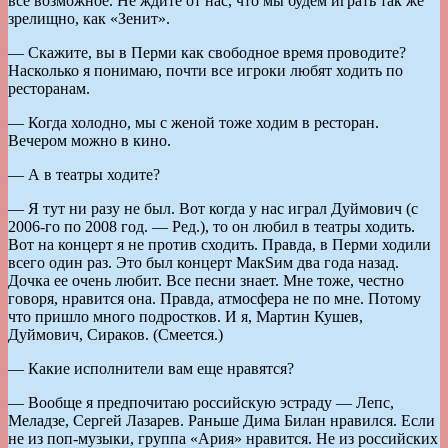
все возможное. Не ждите от нас, что мы будем играть так же
зрелищно, как «Зенит».
— Скажите, вы в Перми как свободное время проводите?
Насколько я понимаю, почти все игроки любят ходить по
ресторанам.
— Когда холодно, мы с женой тоже ходим в ресторан.
Вечером можно в кино.
— А в театры ходите?
— Я тут ни разу не был. Вот когда у нас играл Дуймович (с
2006-го по 2008 год. — Ред.), то он любил в театры ходить.
Вот на концерт я не против сходить. Правда, в Перми ходили
всего один раз. Это был концерт МакSим два года назад.
Дочка ее очень любит. Все песни знает. Мне тоже, честно
говоря, нравится она. Правда, атмосфера не по мне. Потому
что пришло много подростков. И я, Мартин Кушев,
Дуймович, Сираков. (Смеется.)
— Какие исполнители вам еще нравятся?
— Вообще я предпочитаю российскую эстраду — Лепс,
Меладзе, Сергей Лазарев. Раньше Дима Билан нравился. Если
не из поп-музыки, группа «Ария» нравится. Не из российских