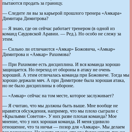
пытаются продать за границу.
— Следите ли вы за карьерой прошлого тренера «Амкара»
Димитара Димитрова?
— Я знаю, где он сейчас работает тренером (в одной из
команд Саудовской Аравии. — Ред.). Но особо не слежу за
этим.
— Сильно ли отличаются «Амкар» Божовича, «Амкар»
Димитрова и «Амкар» Рахимова?
— При Рахимове есть дисциплина. И вся команда хорошо
защищается. Но переход от обороны в атаку не очень
хороший. А этим отличалась команда при Божовиче. Тогда мы
хорошо держали мяч. А при Димитрове была хорошая атака,
но не было дисциплины в обороне.
— «Амкар» сейчас на том месте, которое заслуживает?
— Я считаю, что мы должны быть выше. Мне вообще не
нравятся обсуждения, например, что мы плохо сыграли с
«Крыльями Советов». У них разве плохая команда? Мое
мнение, что у них хорошая команда. И меня удивило
отношение, что та ничья — позор для «Амкара». Мы делаем