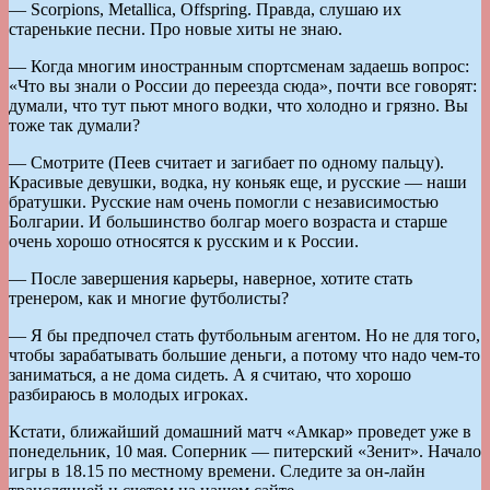
— Scorpions, Metallica, Offspring. Правда, слушаю их
старенькие песни. Про новые хиты не знаю.
— Когда многим иностранным спортсменам задаешь вопрос:
«Что вы знали о России до переезда сюда», почти все говорят:
думали, что тут пьют много водки, что холодно и грязно. Вы
тоже так думали?
— Смотрите (Пеев считает и загибает по одному пальцу).
Красивые девушки, водка, ну коньяк еще, и русские — наши
братушки. Русские нам очень помогли с независимостью
Болгарии. И большинство болгар моего возраста и старше
очень хорошо относятся к русским и к России.
— После завершения карьеры, наверное, хотите стать
тренером, как и многие футболисты?
— Я бы предпочел стать футбольным агентом. Но не для того,
чтобы зарабатывать большие деньги, а потому что надо чем-то
заниматься, а не дома сидеть. А я считаю, что хорошо
разбираюсь в молодых игроках.
Кстати, ближайший домашний матч «Амкар» проведет уже в
понедельник, 10 мая. Соперник — питерский «Зенит». Начало
игры в 18.15 по местному времени. Следите за он-лайн