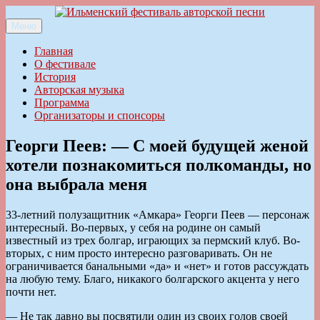
Перейти
к
Меню
Ильменский фестиваль авторской песни
содержимому
Главная
О фестивале
История
Авторская музыка
Программа
Организаторы и спонсоры
Георги Пеев: — С моей будущей женой
хотели познакомиться полкоманды, но
она выбрала меня
33-летний полузащитник «Амкара» Георги Пеев — персонаж
интересный. Во-первых, у себя на родине он самый
известный из трех болгар, играющих за пермский клуб. Во-
вторых, с ним просто интересно разговаривать. Он не
ограничивается банальными «да» и «нет» и готов рассуждать
на любую тему. Благо, никакого болгарского акцента у него
почти нет.
— Не так давно вы посвятили один из своих голов своей