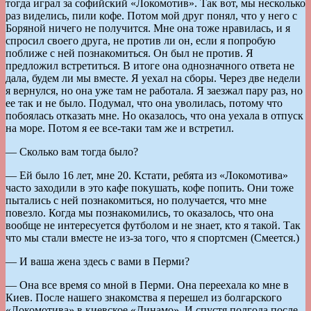
тогда играл за софийский «Локомотив». Так вот, мы несколько
раз виделись, пили кофе. Потом мой друг понял, что у него с
Боряной ничего не получится. Мне она тоже нравилась, и я
спросил своего друга, не против ли он, если я попробую
поближе с ней познакомиться. Он был не против. Я
предложил встретиться. В итоге она однозначного ответа не
дала, будем ли мы вместе. Я уехал на сборы. Через две недели
я вернулся, но она уже там не работала. Я заезжал пару раз, но
ее так и не было. Подумал, что она уволилась, потому что
побоялась отказать мне. Но оказалось, что она уехала в отпуск
на море. Потом я ее все-таки там же и встретил.
— Сколько вам тогда было?
— Ей было 16 лет, мне 20. Кстати, ребята из «Локомотива»
часто заходили в это кафе покушать, кофе попить. Они тоже
пытались с ней познакомиться, но получается, что мне
повезло. Когда мы познакомились, то оказалось, что она
вообще не интересуется футболом и не знает, кто я такой. Так
что мы стали вместе не из-за того, что я спортсмен (Смеется.)
— И ваша жена здесь с вами в Перми?
— Она все время со мной в Перми. Она переехала ко мне в
Киев. После нашего знакомства я перешел из болгарского
«Локомотива» в киевское «Динамо». И спустя полгода после