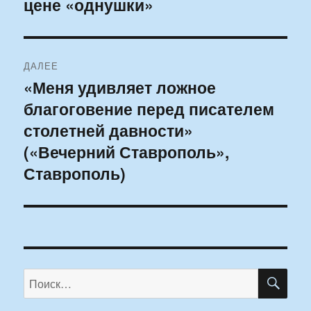
цене «однушки»
ДАЛЕЕ
«Меня удивляет ложное
Следующая
благоговение перед писателем
запись:
столетней давности»
(«Вечерний Ставрополь»,
Ставрополь)
ПО
Искать: