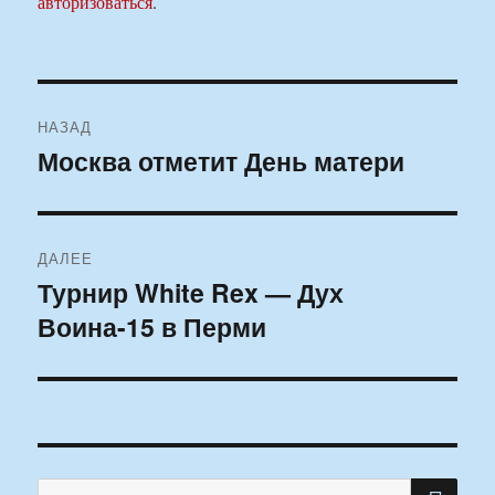
авторизоваться
.
Навигация
НАЗАД
по
Москва отметит День матери
Предыдущая
запись:
записям
ДАЛЕЕ
Турнир White Rex — Дух
Следующая
Воина-15 в Перми
запись:
ПО
Искать: