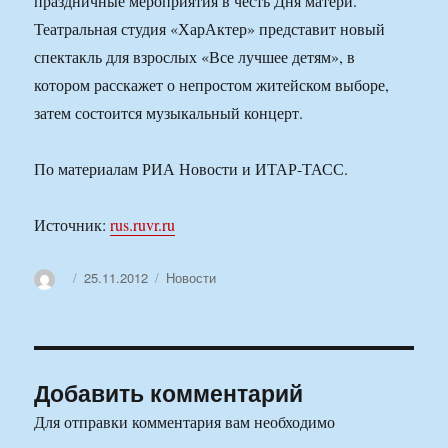
праздничные мероприятия в честь Дня матери.
Театральная студия «ХарАктер» представит новый
спектакль для взрослых «Все лучшее детям», в
котором расскажет о непростом житейском выборе,
затем состоится музыкальный концерт.
По материалам РИА Новости и ИТАР-ТАСС.
Источник:
rus.ruvr.ru
Автор
Опубликовано
Рубрики
25.11.2012
Новости
Добавить комментарий
Для отправки комментария вам необходимо