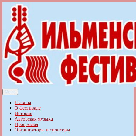
Перейти
к
содержимому
Меню
Ильменский фестиваль авторской песни
Главная
О фестивале
История
Авторская музыка
Программа
Организаторы и спонсоры