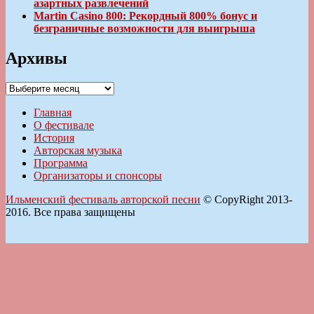
азартных развлечений
Martin Casino 800: Рекордный 800% бонус и
безграничные возможности для выигрыша
Архивы
Архивы
Главная
О фестивале
История
Авторская музыка
Программа
Организаторы и спонсоры
Ильменский фестиваль авторской песни
© CopyRight 2013-
2016. Все права защищены