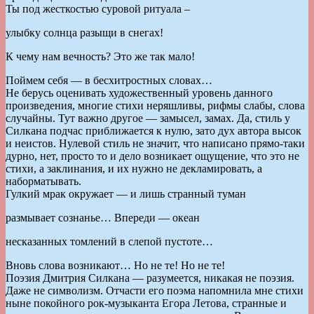
Ты под жесткостью суровой ритуала –
улыбку солнца разыщи в снегах!
К чему нам вечность? Это же так мало!
Поймем себя — в бесхитростных словах…
Не берусь оценивать художественный уровень данного
произведения, многие стихи неряшливы, рифмы слабы, слова
случайны. Тут важно другое — замысел, замах. Да, стиль у
Силкана подчас приближается к нулю, зато дух автора высок
и неистов. Нулевой стиль не значит, что написано прямо-таки
дурно, нет, просто то и дело возникает ощущение, что это не
стихи, а заклинания, и их нужно не декламировать, а
наборматывать.
Гулкий мрак окружает — и лишь странный туман
размывает сознанье… Впереди — океан
несказанных томлений в слепой пустоте…
Вновь слова возникают… Но не те! Но не те!
Поэзия Дмитрия Силкана — разумеется, никакая не поэзия.
Даже не символизм. Отчасти его поэма напомнила мне стихи
ныне покойного рок-музыканта Егора Летова, странные и