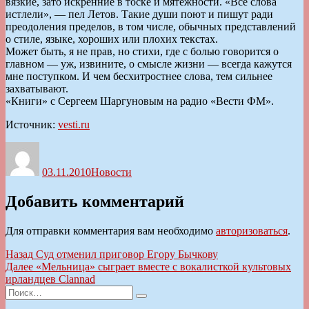
вязкие, зато искренние в тоске и мятежности. «Все слова
истлели», — пел Летов. Такие души поют и пишут ради
преодоления пределов, в том числе, обычных представлений
о стиле, языке, хороших или плохих текстах.
Может быть, я не прав, но стихи, где с болью говорится о
главном — уж, извините, о смысле жизни — всегда кажутся
мне поступком. И чем бесхитростнее слова, тем сильнее
захватывают.
«Книги» с Сергеем Шаргуновым на радио «Вести ФМ».
Источник:
vesti.ru
Автор
Опубликовано
Рубрики
03.11.2010
Новости
Добавить комментарий
Для отправки комментария вам необходимо
авторизоваться
.
Навигация
Предыдущая
Назад
Суд отменил приговор Егору Бычкову
запись:
Следующая
Далее
«Мельница» сыграет вместе с вокалисткой культовых
по
запись:
ирландцев Clannad
записям
Искать:
Поиск