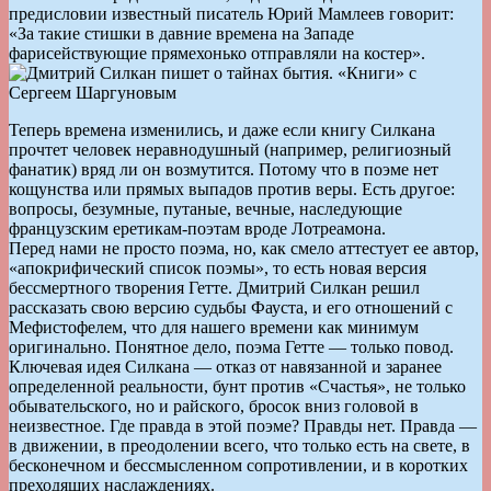
предисловии известный писатель Юрий Мамлеев говорит:
«За такие стишки в давние времена на Западе
фарисействующие прямехонько отправляли на костер».
Теперь времена изменились, и даже если книгу Силкана
прочтет человек неравнодушный (например, религиозный
фанатик) вряд ли он возмутится. Потому что в поэме нет
кощунства или прямых выпадов против веры. Есть другое:
вопросы, безумные, путаные, вечные, наследующие
французским еретикам-поэтам вроде Лотреамона.
Перед нами не просто поэма, но, как смело аттестует ее автор,
«апокрифический список поэмы», то есть новая версия
бессмертного творения Гетте. Дмитрий Силкан решил
рассказать свою версию судьбы Фауста, и его отношений с
Мефистофелем, что для нашего времени как минимум
оригинально. Понятное дело, поэма Гетте — только повод.
Ключевая идея Силкана — отказ от навязанной и заранее
определенной реальности, бунт против «Счастья», не только
обывательского, но и райского, бросок вниз головой в
неизвестное. Где правда в этой поэме? Правды нет. Правда —
в движении, в преодолении всего, что только есть на свете, в
бесконечном и бессмысленном сопротивлении, и в коротких
преходящих наслаждениях.