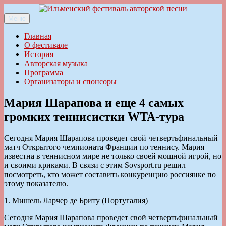
Перейти
к
Меню
Ильменский фестиваль авторской песни
содержимому
Главная
О фестивале
История
Авторская музыка
Программа
Организаторы и спонсоры
Мария Шарапова и еще 4 самых
громких теннисистки WTA-тура
Сегодня Мария Шарапова проведет свой четвертьфинальный
матч Открытого чемпионата Франции по теннису. Мария
известна в теннисном мире не только своей мощной игрой, но
и своими криками. В связи с этим Sovsport.ru решил
посмотреть, кто может составить конкуренцию россиянке по
этому показателю.
1. Мишель Ларчер де Бриту (Португалия)
Сегодня Мария Шарапова проведет свой четвертьфинальный