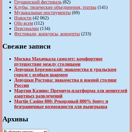
Грушинский фестиваль
(82)
Клубы, творческие объединения, театры
(141)
Музыкальные инструменты
(69)
Новости
(42 062)
Обо всем
(112)
Персоналии
(134)
Фестивали, конкурсы, концерты
(233)
Свежие записи
Москва Махачкала самолет: комфортное
путешествие между столицами
Девушки Березовский: знакомства в уральском
городе с особым шармом
Девушки Ростова: знакомства в южной столице
России
Мартин Казино: Премиум-платформа для ценителей
азартных развлечений
Martin Casino 800: Рекордный 800% бонус и
безграничные возможности для выигрыша
Архивы
Архивы