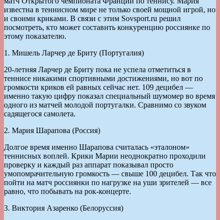
матч Открытого чемпионата Франции по теннису. Мария
известна в теннисном мире не только своей мощной игрой, но
и своими криками. В связи с этим Sovsport.ru решил
посмотреть, кто может составить конкуренцию россиянке по
этому показателю.
1. Мишель Ларчер де Бриту (Португалия)
20-летняя Ларчер де Бриту пока не успела отметиться в
теннисе никакими спортивными достижениями, но вот по
громкости криков ей равных сейчас нет. 109 децибел —
именно такую цифру показал специальный шумомер во время
одного из матчей молодой португалки. Сравнимо со звуком
садящегося самолета.
2. Мария Шарапова (Россия)
Долгое время именно Шарапова считалась «эталоном»
теннисных воплей. Крики Марии неоднократно проходили
проверку и каждый раз аппарат показывал просто
умопомрачительную громкость — свыше 100 децибел. Так что
пойти на матч россиянки по нагрузке на уши зрителей — все
равно, что побывать на рок-концерте.
3. Виктория Азаренко (Белоруссия)