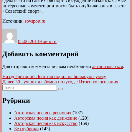
сделать это на сайте Совспорт. Обсуждение началось. Самые
интересные комментарии могут быть опубликованы в газете
«Советский спорт».
Источник:
sovsport.ru
Автор
Опубликовано
Рубрики
05.06.2013
Новости
Добавить комментарий
Для отправки комментария вам необходимо
авторизоваться
.
Навигация
Предыдущая
Назад
Григорий Лепс поспорил на большую сумму
запись:
Следующая
Далее
30 лучших альбомов полугода: Итоги голосования
по
Искать:
запись:
Поиск
записям
Рубрики
Авторская песня в регионах
(107)
Авторская песня как движение
(120)
Авторская песня как искусство
(169)
Без рубрики
(145)