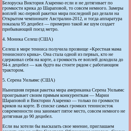
Белоруска Виктория Азаренко если и не дотягивает по
громкости крика до Шараповой, то совсем немного. Замеры
воплей экс-первой ракетки мира последний раз делали на
Открытом чемпионате Австралии-2012, и тогда аппаратура
показала 95 децибел — примерно такой же шум создает
прибывающий поезд метро.
4. Моника Селеш (США)
Селеш в мире тенниса получила прозвище «Крестная мама
теннисного крика». Она стала одной из первых, кто не
сдерживал себя на корте, а громкость ее воплей доходила до
94-х децибел — как будто вы стоите рядом с работающим
трактором.
5. Серена Уильямс (США)
Нынешняя первая ракетка мира американка Серена Уильямс
проигрывает своим прямым конкуренткам — Марии
Шараповой и Виктории Азаренко — только по громкости
криков на корте. В списке самых громких теннисисток
современности она занимает пятое место, совсем немного не
дотягивая до 90 децибел.
Если вы хотели бы высказать свое мнение, приглашаем