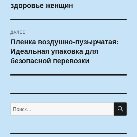
здоровье женщин
запись:
записям
ДАЛЕЕ
Пленка воздушно-пузырчатая:
Следующая
Идеальная упаковка для
запись:
безопасной перевозки
ПО
Искать: