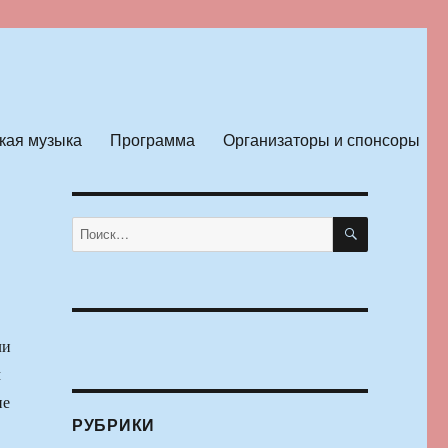
кая музыка
Программа
Организаторы и спонсоры
ПОИСК
Искать:
ли
м
ие
РУБРИКИ