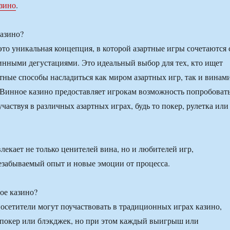
зино
.
казино?
то уникальная концепция, в которой азартные игры сочетаются 
нными дегустациями. Это идеальный выбор для тех, кто ищет
тные способы насладиться как миром азартных игр, так и винам
 Винное казино предоставляет игрокам возможность попробоват
участвуя в различных азартных играх, будь то покер, рулетка или
лекает не только ценителей вина, но и любителей игр,
езабываемый опыт и новые эмоции от процесса.
ое казино?
осетители могут поучаствовать в традиционных играх казино,
, покер или блэкджек, но при этом каждый выигрыш или