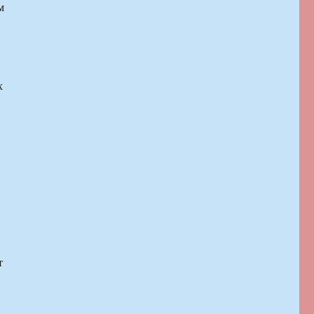
м
х
т