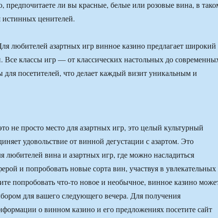
о, предпочитаете ли вы красные, белые или розовые вина, в тако
ля истинных ценителей.
Для любителей азартных игр винное казино предлагает широкий
. Все классы игр — от классических настольных до современны
 для посетителей, что делает каждый визит уникальным и
то не просто место для азартных игр, это целый культурный
диняет удовольствие от винной дегустации с азартом. Это
ля любителей вина и азартных игр, где можно насладиться
ерой и попробовать новые сорта вин, участвуя в увлекательных
тите попробовать что-то новое и необычное, винное казино може
бором для вашего следующего вечера. Для получения
формации о винном казино и его предложениях посетите сайт