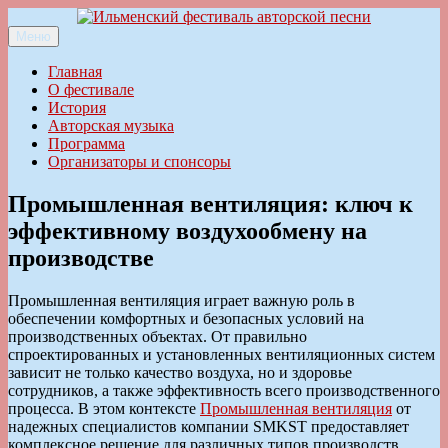
Перейти
к
Меню
Ильменский фестиваль авторской песни
содержимому
Главная
О фестивале
История
Авторская музыка
Программа
Организаторы и спонсоры
Промышленная вентиляция: ключ к
эффективному воздухообмену на
производстве
Промышленная вентиляция играет важную роль в
обеспечении комфортных и безопасных условий на
производственных объектах. От правильно
спроектированных и установленных вентиляционных систем
зависит не только качество воздуха, но и здоровье
сотрудников, а также эффективность всего производственного
процесса. В этом контексте
Промышленная вентиляция
от
надежных специалистов компании SMKST предоставляет
комплексное решение для различных типов производств.