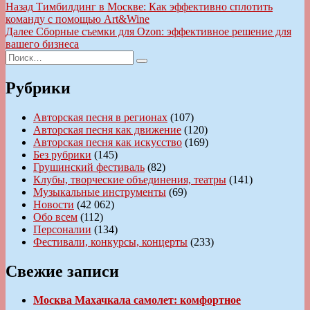
Навигация
Предыдущая
Назад
Тимбилдинг в Москве: Как эффективно сплотить
запись:
команду с помощью Art&Wine
по
Следующая
Далее
Сборные съемки для Ozon: эффективное решение для
записям
запись:
вашего бизнеса
Искать:
Поиск
Рубрики
Авторская песня в регионах
(107)
Авторская песня как движение
(120)
Авторская песня как искусство
(169)
Без рубрики
(145)
Грушинский фестиваль
(82)
Клубы, творческие объединения, театры
(141)
Музыкальные инструменты
(69)
Новости
(42 062)
Обо всем
(112)
Персоналии
(134)
Фестивали, конкурсы, концерты
(233)
Свежие записи
Москва Махачкала самолет: комфортное