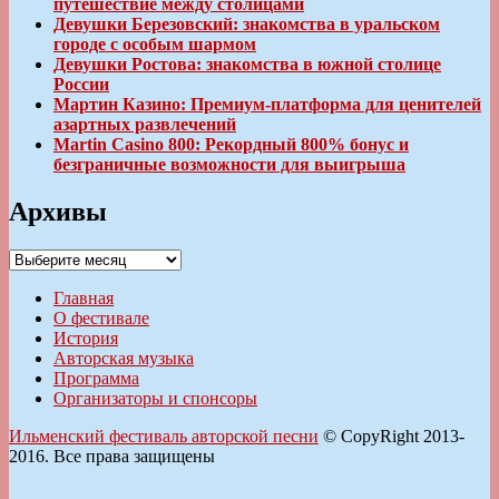
путешествие между столицами
Девушки Березовский: знакомства в уральском
городе с особым шармом
Девушки Ростова: знакомства в южной столице
России
Мартин Казино: Премиум-платформа для ценителей
азартных развлечений
Martin Casino 800: Рекордный 800% бонус и
безграничные возможности для выигрыша
Архивы
Архивы
Главная
О фестивале
История
Авторская музыка
Программа
Организаторы и спонсоры
Ильменский фестиваль авторской песни
© CopyRight 2013-
2016. Все права защищены