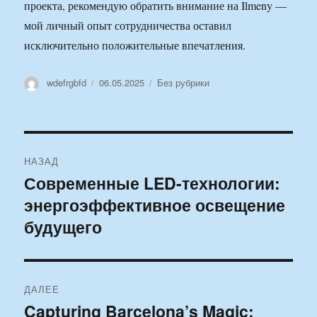
проекта, рекомендую обратить внимание на Ilmeny —
мой личный опыт сотрудничества оставил
исключительно положительные впечатления.
Автор
Опубликовано
Рубрики
wdefrgbfd
06.05.2025
Без рубрики
Навигация
НАЗАД
по
Современные LED-технологии:
Предыдущая
энергоэффективное освещение
запись:
записям
будущего
ДАЛЕЕ
Capturing Barcelona’s Magic:
Следующая