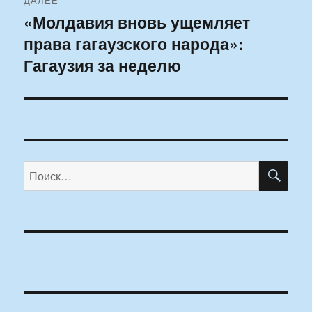
ДАЛЕЕ
«Молдавия вновь ущемляет
Следующая
права гагаузского народа»:
запись:
Гагаузия за неделю
ПО
Искать: