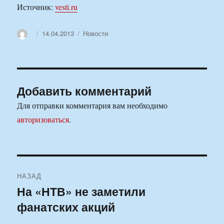
Источник:
vesti.ru
Автор
Опубликовано
Рубрики
14.04.2013
Новости
Добавить комментарий
Для отправки комментария вам необходимо
авторизоваться
.
Навигация
НАЗАД
по
На «НТВ» не заметили
Предыдущая
фанатских акций
запись:
записям