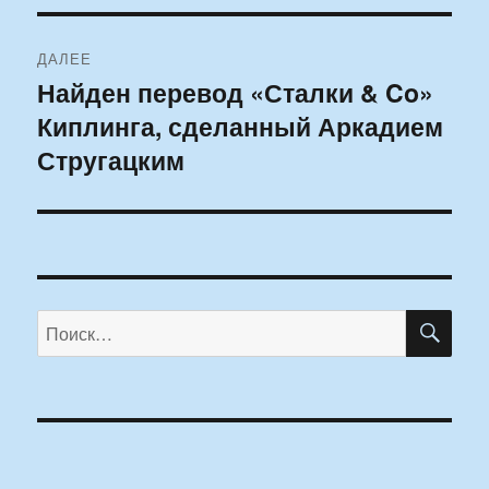
ДАЛЕЕ
Найден перевод «Сталки & Co»
Следующая
Киплинга, сделанный Аркадием
запись:
Стругацким
ПО
Искать: