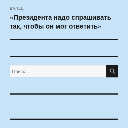
ДАЛЕЕ
«Президента надо спрашивать
Следующая
так, чтобы он мог ответить»
запись:
ПО
Искать: