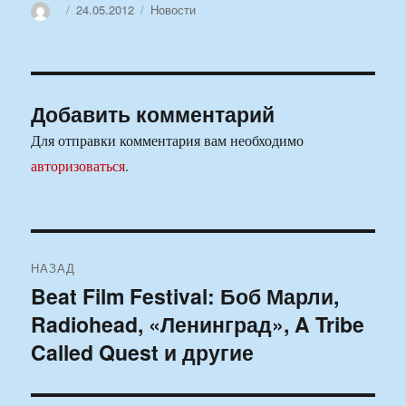
Автор
Опубликовано
Рубрики
24.05.2012
Новости
Добавить комментарий
Для отправки комментария вам необходимо
авторизоваться
.
Навигация
НАЗАД
по
Beat Film Festival: Боб Марли,
Предыдущая
Radiohead, «Ленинград», A Tribe
запись:
записям
Called Quest и другие