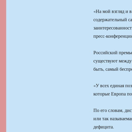
«На мой взгляд и 
содержательный са
заинтересованност
пресс-конференци
Российский премье
существуют между
быть, самый бесп
«У всех единая поз
которые Европа п
По его словам, ди
или так называема
дефицита.