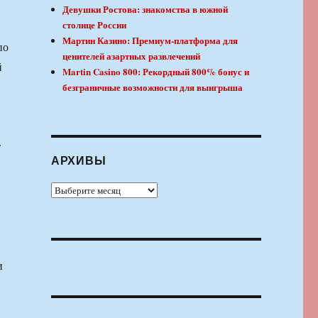
Девушки Ростова: знакомства в южной
столице России
Мартин Казино: Премиум-платформа для
по
ценителей азартных развлечений
й
Martin Casino 800: Рекордный 800% бонус и
безграничные возможности для выигрыша
т
АРХИВЫ
Архивы
и