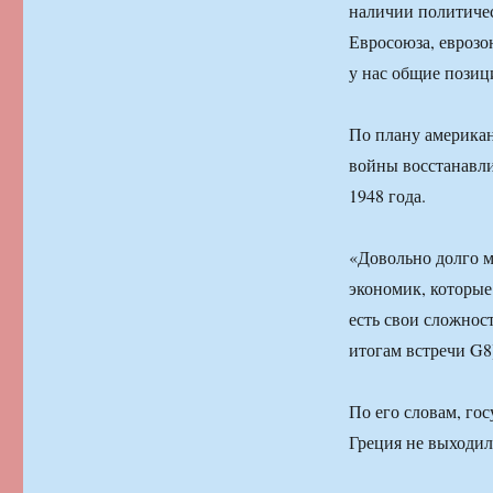
наличии политичес
Евросоюза, еврозо
у нас общие пози
По плану америка
войны восстанавли
1948 года.
«Довольно долго 
экономик, которые
есть свои сложнос
итогам встречи G8)
По его словам, го
Греция не выходил