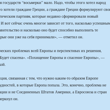
я государств “восьмерки” мало. Надо, чтобы этого хотел народ
го хотели граждане Греции, а граждане Греции формулируют сво
тическим партиям, которые недавно сформировали новый
 И вот сейчас очень многое зависит от того, насколько успешны
авительство и насколько оно будет способно выполнить те
торые они уже на себя принимали», — отметил он.
ческих проблемах всей Европы и перспективах их решения,
«Будет спасена». «Похищение Европы и спасение Европы», —
кой.
ция, связанная с тем, что нужно каким-то образом Европе
удностей, в которые Европа попала. Это, конечно, проблема не
ации и не Соединенных Штатов Америки, а Евросоюза и стран
еркнул он.