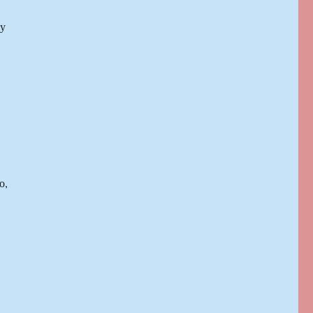
ду
о,