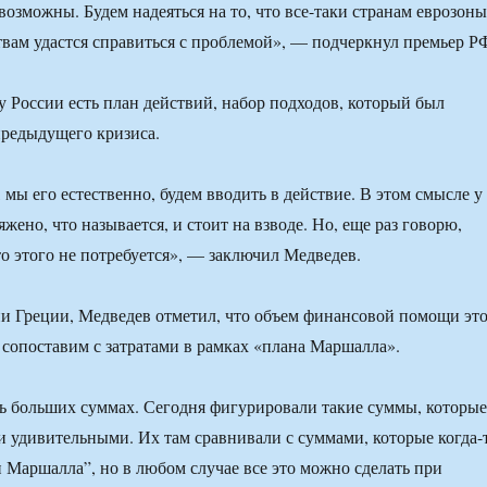
возможны. Будем надеяться на то, что все-таки странам еврозоны
твам удастся справиться с проблемой», — подчеркнул премьер Р
у России есть план действий, набор подходов, который был
предыдущего кризиса.
 мы его естественно, будем вводить в действие. В этом смысле у
яжено, что называется, и стоит на взводе. Но, еще раз говорю,
то этого не потребуется», — заключил Медведев.
и Греции, Медведев отметил, что объем финансовой помощи эт
 сопоставим с затратами в рамках «плана Маршалла».
нь больших суммах. Сегодня фигурировали такие суммы, которые
и удивительными. Их там сравнивали с суммами, которые когда-
н Маршалла”, но в любом случае все это можно сделать при