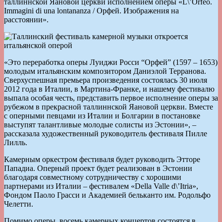
таллиннской Яановой церкви исполнением оперы «L\’Orfeo.
Immagini di una lontananza / Орфей. Изображения на
расстоянии».
«Это переработка оперы Луиджи Росси “Орфей” (1597 – 1653)
молодым итальянским композитором Даниэлой Терранова.
Сверхуспешная премьера произведения состоялась 30 июля
2012 года в Италии, в Мартина-Франке, и нашему фестивалю
выпала особая честь, представить первое исполнение оперы за
рубежом в прекрасной таллиннской Яановой церкви. Вместе
с оперными певцами из Италии и Болгарии в постановке
выступят талантливые молодые солисты из Эстонии», –
рассказала художественный руководитель фестиваля Пилле
Лилль.
Камерным оркестром фестиваля будет руководить Этторе
Пападиа. Оперный проект будет реализован в Эстонии
благодаря совместному сотрудничеству с хорошими
партнерами из Италии – фестивалем «Della Valle d\’Itria»,
Фондом Паоло Грасси и Академией бельканто им. Родольфо
Челетти.
Помимо оперы, восемь камерных концертов состоятся в