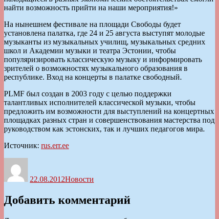
найти возможность прийти на наши мероприятия!»
На нынешнем фестивале на площади Свободы будет
установлена палатка, где 24 и 25 августа выступят молодые
музыканты из музыкальных училищ, музыкальных средних
школ и Академии музыки и театра Эстонии, чтобы
популяризировать классическую музыку и информировать
зрителей о возможностях музыкального образования в
республике. Вход на концерты в палатке свободный.
PLMF был создан в 2003 году с целью поддержки
талантливых исполнителей классической музыки, чтобы
предложить им возможности для выступлений на концертных
площадках разных стран и совершенствования мастерства под
руководством как эстонских, так и лучших педагогов мира.
Источник:
rus.err.ee
Автор
Опубликовано
Рубрики
22.08.2012
Новости
Добавить комментарий