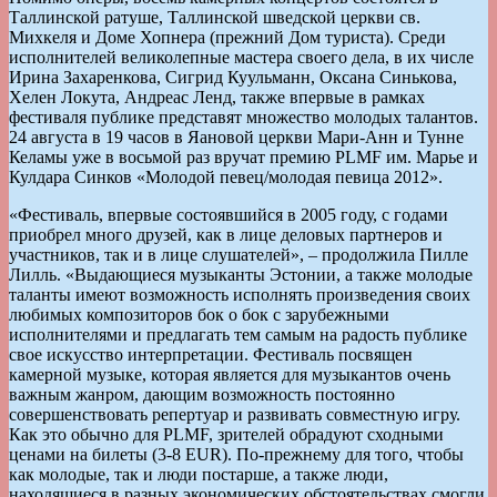
Таллинской ратуше, Таллинской шведской церкви св.
Михкеля и Доме Хопнера (прежний Дом туриста). Среди
исполнителей великолепные мастера своего дела, в их числе
Ирина Захаренкова, Сигрид Куульманн, Оксана Синькова,
Хелен Локута, Андреас Ленд, также впервые в рамках
фестиваля публике представят множество молодых талантов.
24 августа в 19 часов в Яановой церкви Мари-Анн и Тунне
Келамы уже в восьмой раз вручат премию PLMF им. Марье и
Кулдара Синков «Молодой певец/молодая певица 2012».
«Фестиваль, впервые состоявшийся в 2005 году, с годами
приобрел много друзей, как в лице деловых партнеров и
участников, так и в лице слушателей», – продолжила Пилле
Лилль. «Выдающиеся музыканты Эстонии, а также молодые
таланты имеют возможность исполнять произведения своих
любимых композиторов бок о бок с зарубежными
исполнителями и предлагать тем самым на радость публике
свое искусство интерпретации. Фестиваль посвящен
камерной музыке, которая является для музыкантов очень
важным жанром, дающим возможность постоянно
совершенствовать репертуар и развивать совместную игру.
Как это обычно для PLMF, зрителей обрадуют сходными
ценами на билеты (3-8 EUR). По-прежнему для того, чтобы
как молодые, так и люди постарше, а также люди,
находящиеся в разных экономических обстоятельствах смогли