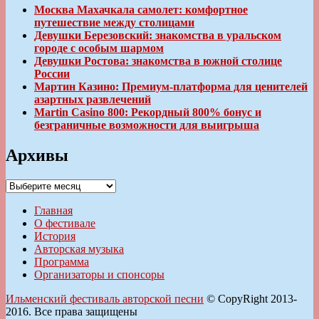
Москва Махачкала самолет: комфортное
путешествие между столицами
Девушки Березовский: знакомства в уральском
городе с особым шармом
Девушки Ростова: знакомства в южной столице
России
Мартин Казино: Премиум-платформа для ценителей
азартных развлечений
Martin Casino 800: Рекордный 800% бонус и
безграничные возможности для выигрыша
Архивы
Архивы
Главная
О фестивале
История
Авторская музыка
Программа
Организаторы и спонсоры
Ильменский фестиваль авторской песни
© CopyRight 2013-
2016. Все права защищены