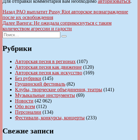
Для отправки комментария вам необходимо
авторизоваться
.
Навигация
Предыдущая
Назад
РАО выплатит Pussy Riot авторское вознаграждение
запись:
после их освобождения
по
Следующая
Далее
Ваенга: Не ожидала соприкоснуться с таким
записям
запись:
количеством агрессии и гадости
Искать:
Поиск
Рубрики
Авторская песня в регионах
(107)
Авторская песня как движение
(120)
Авторская песня как искусство
(169)
Без рубрики
(145)
Грушинский фестиваль
(82)
Клубы, творческие объединения, театры
(141)
Музыкальные инструменты
(69)
Новости
(42 062)
Обо всем
(112)
Персоналии
(134)
Фестивали, конкурсы, концерты
(233)
Свежие записи