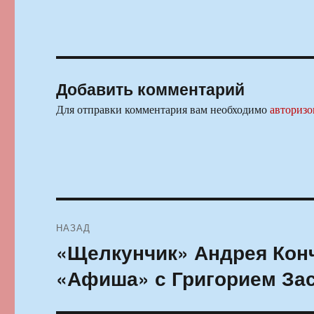
Добавить комментарий
Для отправки комментария вам необходимо
авторизо
Навигация
НАЗАД
по
«Щелкунчик» Андрея Конч
Предыдущая
запись:
записям
«Афиша» с Григорием За