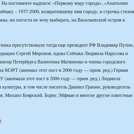
 На постаменте надписи: «Первому мэру города», «Анатолию
бчаку – 1937-2000, возвратившему имя городу, и строчка стихо
аны, ни погоста не хочу выбирать, на Васильевский остров я
ника присутствовали тогда еще президент РФ Владимир Путин,
дерации Сергей Миронов, вдова Собчака Людмила Нарусова и
рнатор Петербурга Валентина Матвиенко и члены городского
ва МЭРТ (занимал этот пост в 2006 году — прим. ред.) Герман
У (занимала этот пост в 2006 году — прим. ред.) Людмила
и культуры, в том числе писатель Даниил Гранин, руководитель
в, Михаил Боярский, Борис Эйфман и многие другие известные
u