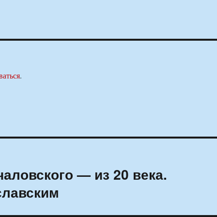
ваться
.
аловского — из 20 века.
славским