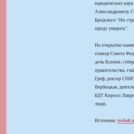
юридических наук.
Александровичу Со
Бродского “Ни стр
приду умирать”.
На открытии памят
спикер Совета Фе
дочь Ксения, губе
правительства, гла
Греф, ректор СПбГ
Вербицкая, деятел
БДТ Кирилл Лавро
люди.
Источник:
rosbalt.r