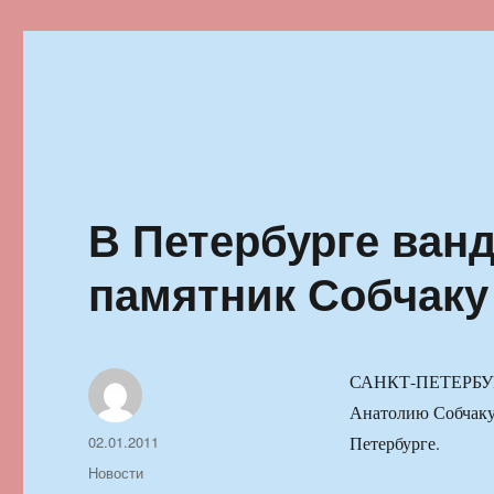
Ильменский фестиваль автор
В Петербурге ван
памятник Собчаку
САНКТ-ПЕТЕРБУРГ,
Анатолию Собчаку,
Автор
Опубликовано
02.01.2011
Петербурге.
Рубрики
Новости