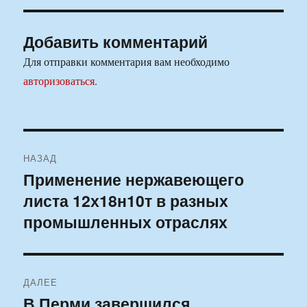
Добавить комментарий
Для отправки комментария вам необходимо
авторизоваться
.
Навигация
НАЗАД
по
Применение нержавеющего
Предыдущая
листа 12х18н10т в разных
запись:
записям
промышленных отраслях
ДАЛЕЕ
В Перми завершился
Следующая