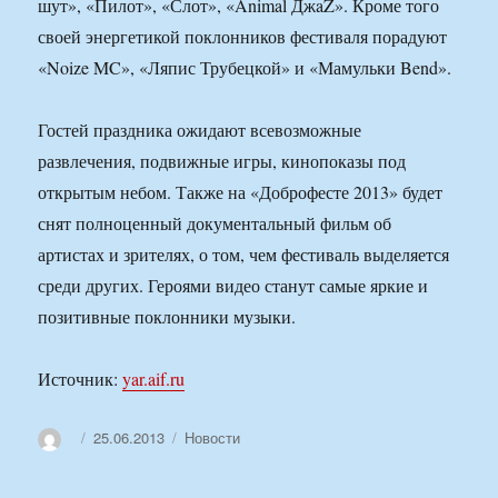
шут», «Пилот», «Слот», «Animal ДжaZ». Кроме того
своей энергетикой поклонников фестиваля порадуют
«Noize MC», «Ляпис Трубецкой» и «Мамульки Bend».
Гостей праздника ожидают всевозможные
развлечения, подвижные игры, кинопоказы под
открытым небом. Также на «Доброфесте 2013» будет
снят полноценный документальный фильм об
артистах и зрителях, о том, чем фестиваль выделяется
среди других. Героями видео станут самые яркие и
позитивные поклонники музыки.
Источник:
yar.aif.ru
Автор
Опубликовано
Рубрики
25.06.2013
Новости