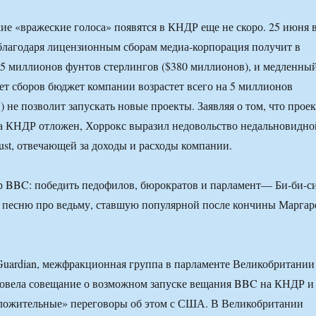
ие «вражеские голоса» появятся в КНДР еще не скоро. 25 июня 
благодаря лицензионным сборам медиа-корпорация получит в
45 миллионов фунтов стерлингов ($380 миллионов), и медленны
чет сборов бюджет компании возрастет всего на 5 миллионов
 не позволит запускать новые проекты. Заявляя о том, что проек
а КНДР отложен, Хоррокс выразил недовольство недальновидно
st, отвечающей за доходы и расходы компании.
 BBC: победить педофилов, бюрократов и парламент— Би-би-с
ь песню про ведьму, ставшую популярной после кончины Маргар
Guardian, межфракционная группа в парламенте Великобритании
ровела совещание о возможном запуске вещания BBC на КНДР и
оложительные» переговоры об этом с США. В Великобритании