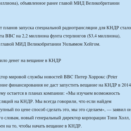
миллиона), объявленное ранее главой МИД Великобритании
т планов запуска специальной радиотрансляции для КНДР стало
а BBC на 2,2 миллиона фунта стерлингов ($3,4 миллиона),
е главой МИД Великобритании Уильямом Хейгом.
тор мировой службы новостей BBC Питер Хоррокс (Peter
ение финансирования не даст запустить вещание на КНДР в 2014
ему остается в планах компании: «Мы изучаем возможность
сляций на КНДР. Мы всегда говорили, что если найдем
упный по цене способ сделать это, мы это сделаем», — заявил о
его словам, новый генеральный директор корпорации Тони Холл,
ен на то, чтобы начать вещание в КНДР.