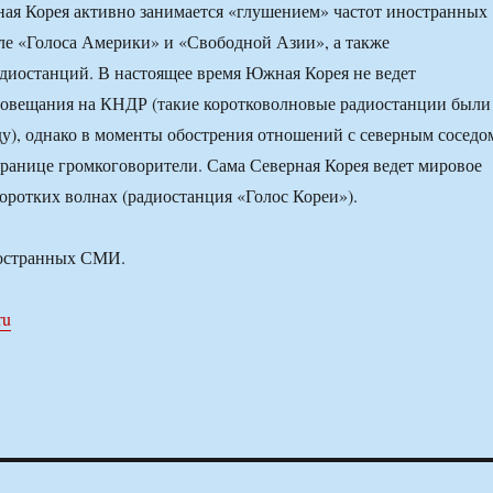
ная Корея активно занимается «глушением» частот иностранных
сле «Голоса Америки» и «Свободной Азии», а также
диостанций. В настоящее время Южная Корея не ведет
иовещания на КНДР (такие коротковолновые радиостанции были
ду), однако в моменты обострения отношений с северным соседо
границе громкоговорители. Сама Северная Корея ведет мировое
оротких волнах (радиостанция «Голос Кореи»).
остранных СМИ.
ru