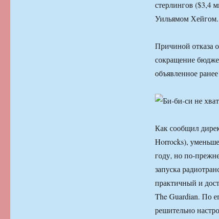
стерлингов ($3,4 
Уильямом Хейгом.
Причиной отказа о
сокращение бюджет
объявленное ране
Как сообщил дирек
Horrocks), уменьш
году, но по-прежн
запуска радиотран
практичный и дост
The Guardian. По 
решительно настро