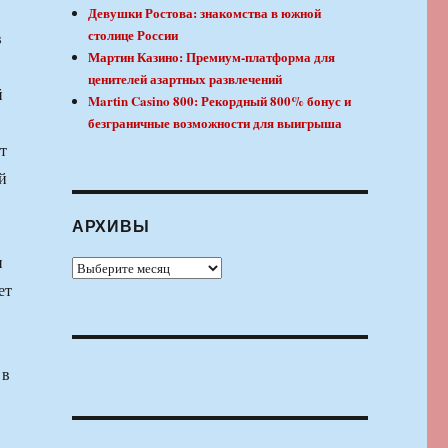
Девушки Ростова: знакомства в южной
столице России
в
Мартин Казино: Премиум-платформа для
ценителей азартных развлечений
й
Martin Casino 800: Рекордный 800% бонус и
безграничные возможности для выигрыша
т
й
АРХИВЫ
и
Архивы
ет
 в