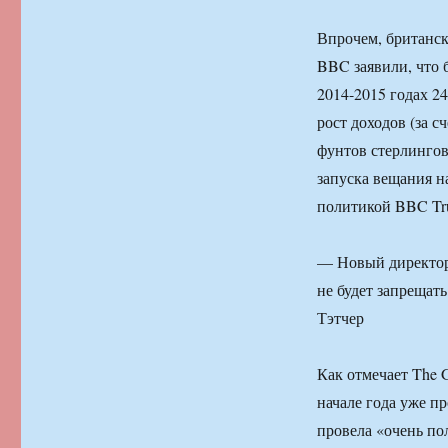
Впрочем, британск
BBC заявили, что 
2014-2015 годах 2
рост доходов (за с
фунтов стерлингов)
запуска вещания н
политикой BBC Tru
— Новый директор
не будет запрещат
Тэтчер
Как отмечает The 
начале года уже п
провела «очень п