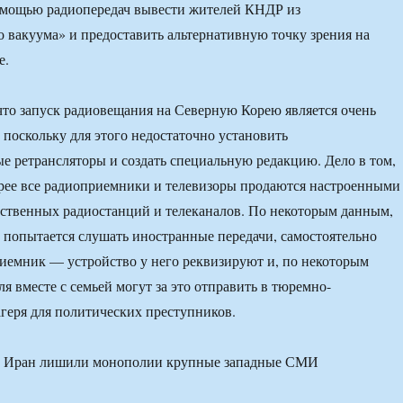
омощью радиопередач вывести жителей КНДР из
вакуума» и предоставить альтернативную точку зрения на
е.
что запуск радиовещания на Северную Корею является очень
 поскольку для этого недостаточно установить
е ретрансляторы и создать специальную редакцию. Дело в том,
рее все радиоприемники и телевизоры продаются настроенными
рственных радиостанций и телеканалов. По некоторым данным,
попытается слушать иностранные передачи, самостоятельно
иемник — устройство у него реквизируют и, по некоторым
я вместе с семьей могут за это отправить в тюремно-
геря для политических преступников.
и Иран лишили монополии крупные западные СМИ