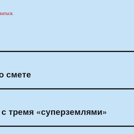
ваться
.
о смете
 с тремя «суперземлями»