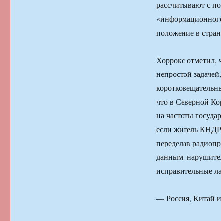
рассчитывают с п
«информационного 
положение в стран
Хоррокс отметил, 
непростой задачей,
коротковещательны
что в Северной Ко
на частоты госуда
если житель КНДР 
переделав радиопр
данным, нарушител
исправительные ла
— Россия, Китай 