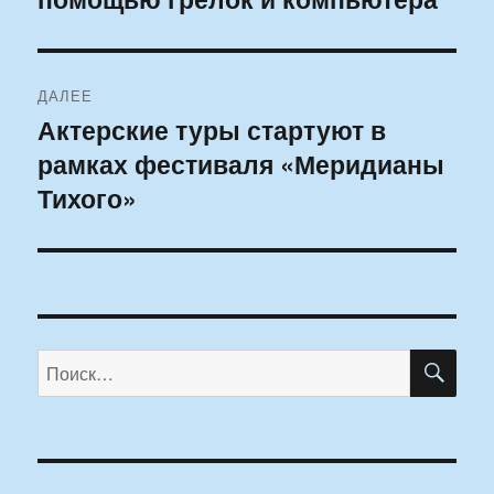
записям
ДАЛЕЕ
Актерские туры стартуют в
Следующая
рамках фестиваля «Меридианы
запись:
Тихого»
ПО
Искать: