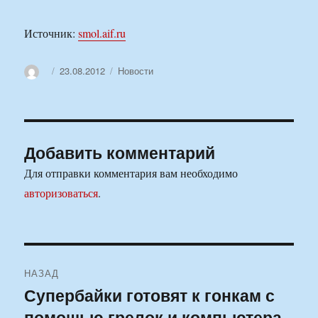
Источник:
smol.aif.ru
Автор
Опубликовано
Рубрики
23.08.2012
Новости
Добавить комментарий
Для отправки комментария вам необходимо
авторизоваться
.
Навигация
НАЗАД
по
Супербайки готовят к гонкам с
Предыдущая
помощью грелок и компьютера
запись: