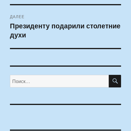
ДАЛЕЕ
Президенту подарили столетние
Следующая
духи
запись:
ПО
Искать: