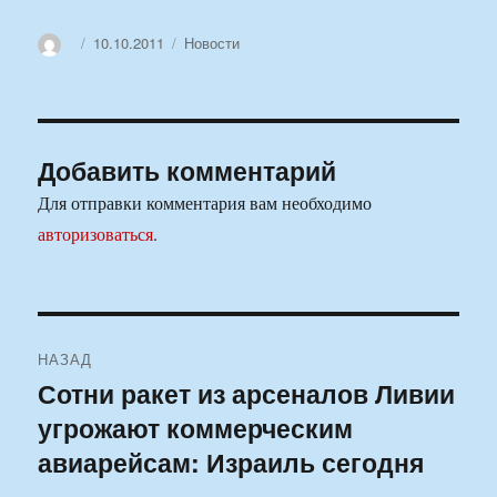
Автор
Опубликовано
Рубрики
10.10.2011
Новости
Добавить комментарий
Для отправки комментария вам необходимо
авторизоваться
.
Навигация
НАЗАД
по
Сотни ракет из арсеналов Ливии
Предыдущая
угрожают коммерческим
запись:
записям
авиарейсам: Израиль сегодня