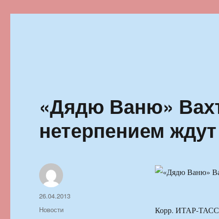
Ильменский фестиваль автор
«Дядю Ваню» Вахт
нетерпением ждут
Автор
Опубликовано
26.04.2013
Рубрики
Новости
Корр. ИТАР-ТАСС 