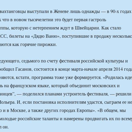
 вахтанговцы выступали в Женеве лишь однажды — в 90-х годах
 что в новом тысячелетии это будет первая гастроль
ппы, которую с нетерпением ждут в Швейцарии. Как стало
СС, билеты на «Дядю Ваню», поступившие в продажу нескольк
паются как горячие пирожки.
ледующего, седьмого по счету фестиваля российской культуры и
сообщил Гасанов, состоится в конце марта-начале апреля 2014 года
няются, кстати, программа тоже уже формируется. «Родилась иде
ль на французском языке, который объединит московских и
инцев”, — поделился планами устроитель фестиваля, — решили
ольера. И, если постановка исполнителям удастся, сыграем ее н
но и в Москве, а также других городах Европы». «В общем, мы
 молодые российские таланты и намерены продвигать их по всем
 он.