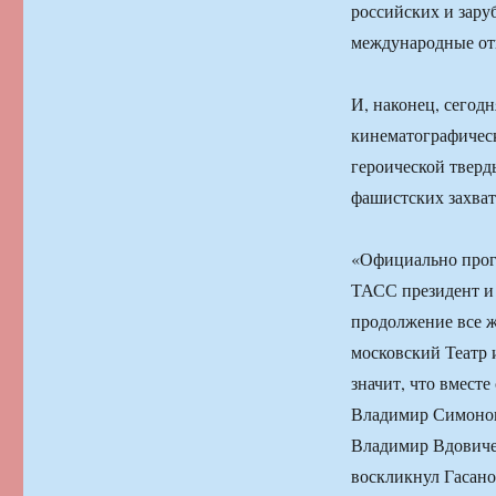
российских и зару
международные отн
И, наконец, сегод
кинематографическ
героической тверд
фашистских захват
«Официально прог
ТАСС президент и 
продолжение все ж
московский Театр
значит, что вмест
Владимир Симонов
Владимир Вдовичен
воскликнул Гасано