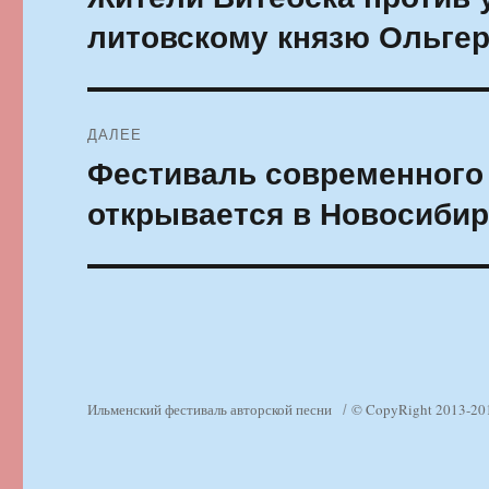
запись:
записям
литовскому князю Ольге
ДАЛЕЕ
Фестиваль современного
Следующая
запись:
открывается в Новосибир
Ильменский фестиваль авторской песни
© CopyRight 2013-20