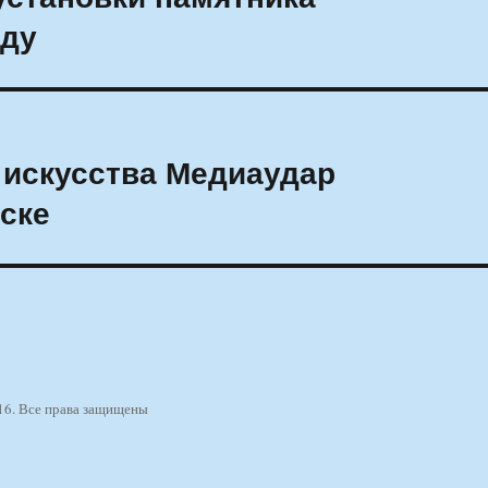
рду
 искусства Медиаудар
ске
16. Все права защищены