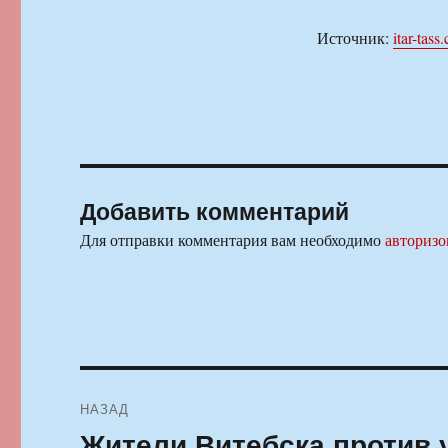
Источник:
itar-tass
Добавить комментарий
Для отправки комментария вам необходимо
авторизо
Навигация
НАЗАД
по
Жители Витебска против 
Предыдущая