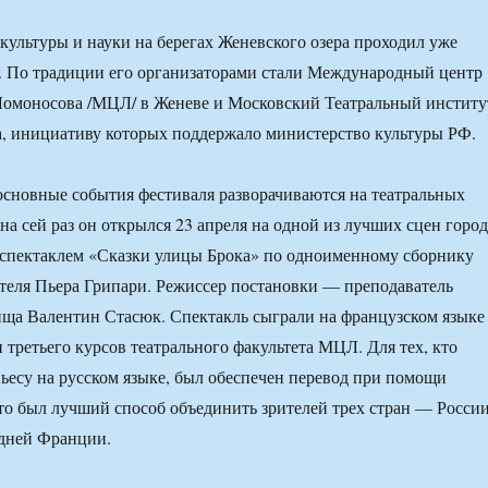
культуры и науки на берегах Женевского озера проходил уже
. По традиции его организаторами стали Международный центр
омоносова /МЦЛ/ в Женеве и Московский Театральный институ
, инициативу которых поддержало министерство культуры РФ.
 основные события фестиваля разворачиваются на театральных
на сей раз он открылся 23 апреля на одной из лучших сцен город
 спектаклем «Сказки улицы Брока» по одноименному сборнику
теля Пьера Грипари. Режиссер постановки — преподаватель
ща Валентин Стасюк. Спектакль сыграли на французском языке
 третьего курсов театрального факультета МЦЛ. Для тех, кто
пьесу на русском языке, был обеспечен перевод при помощи
то был лучший способ объединить зрителей трех стран — России
дней Франции.