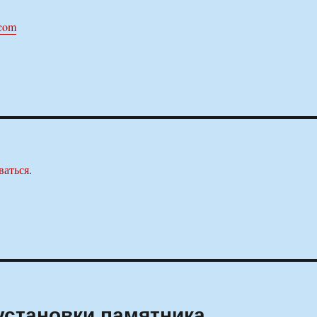
.com
ваться
.
установки памятника