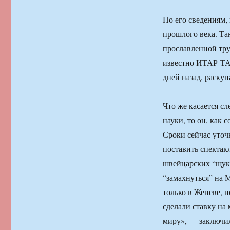
По его сведениям,
прошлого века. Так
прославленной тру
известно ИТАР-ТА
дней назад, раску
Что же касается с
науки, то он, как 
Сроки сейчас уточ
поставить спектак
швейцарских “щук
“замахнуться” на М
только в Женеве, 
сделали ставку на
миру», — заключил