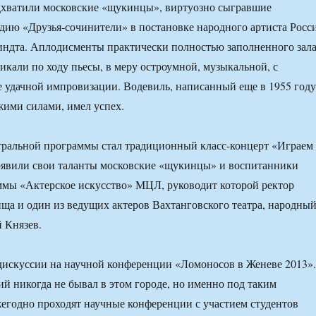
дхватили московские «щукинцы», виртуозно сыгравшие
ию «Друзья-сочинители» в постановке народного артиста Росс
ндта. Аплодисменты практически полностью заполненного зал
икали по ходу пьесы, в меру остроумной, музыкальной, с
 удачной импровизации. Водевиль, написанный еще в 1955 году
ими силами, имел успех.
тральной программы стал традиционный класс-концерт «Играем
оявили свои таланты московские «щукинцы» и воспитанники
ммы «Актерское искусство» МЦЛ, руководит которой ректор
а и один из ведущих актеров Вахтанговского театра, народны
 Князев.
дискуссии на научной конференции «Ломоносов в Женеве 2013».
й никогда не бывал в этом городе, но именно под таким
жегодно проходят научные конференции с участием студентов