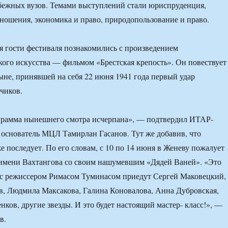
бежных вузов. Темами выступлений стали юриспруденция,
ошения, экономика и право, природопользование и право.
ня гости фестиваля познакомились с произведением
ого искусства — фильмом «Брестская крепость». Он повествует
ыне, принявшей на себя 22 июня 1941 года первый удар
чиков.
рамма нынешнего смотра исчерпана», — подтвердил ИТАР-
основатель МЦЛ Тамирлан Гасанов. Тут же добавив, что
е последует. По его словам, с 10 по 14 июня в Женеву пожалует
 имени Вахтангова со своим нашумевшим «Дядей Ваней». «Это
е с режиссером Римасом Туминасом приедут Сергей Маковецкий,
, Людмила Максакова, Галина Коновалова, Анна Дубровская,
ков, другие звезды. И это будет настоящий мастер- класс!», —
в.