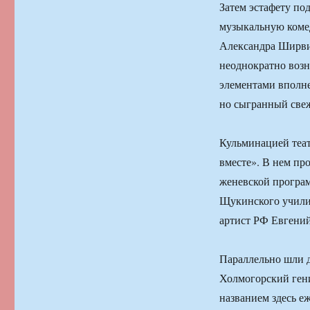
Затем эстафету по
музыкальную комед
Александра Ширви
неоднократно возн
элементами вполне
но сыгранный свеж
Кульминацией теа
вместе». В нем пр
женевской програ
Щукинского училищ
артист РФ Евгений
Параллельно шли 
Холмогорский гени
названием здесь е