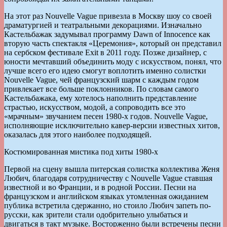
На этот раз Nouvelle Vague привезла в Москву шоу со своей
драматургией и театральными декорациями. Изначально
Кастельбажак задумывал программу Dawn of Innocence как
вторую часть спектакля «Церемония», который он представил
на сербском фестивале Exit в 2011 году. Позже дизайнер, с
юности мечтавший объединить моду с искусством, понял, что
лучше всего его идею смогут воплотить именно солистки
Nouvelle Vague, чей французский шарм с каждым годом
привлекает все больше поклонников. По словам самого
Кастельбажака, ему хотелось наполнить представление
страстью, искусством, модой, а сопроводить все это
«мрачным» звучанием песен 1980-х годов. Nouvelle Vague,
исполняющие исключительно кавер-версии известных хитов,
оказалась для этого наиболее подходящей.
Костюмированная мистика под хиты 1980-х
Первой на сцену вышла питерская солистка коллектива Женя
Любич, благодаря сотрудничеству с Nouvelle Vague ставшая
известной и во Франции, и в родной России. Песни на
французском и английском языках утомленная ожиданием
публика встретила сдержанно, но стоило Любич запеть по-
русски, как зрители стали одобрительно улыбаться и
двигаться в такт музыке. Восторженно были встречены песни