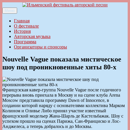
Перейти
к
Меню
Ильменский фестиваль авторской песни
содержимому
Главная
О фестивале
История
Авторская музыка
Программа
Организаторы и спонсоры
Nouvelle Vague показала мистическое
шоу под проникновенные хиты 80-х
Французская кавер-группа Nouvelle Vague после годичного
перерыва вновь приехала в Москву и на сцене клуба Arena
Moscow представила программу Dawn of Innocence, в
создании которой наряду с основателями коллектива Марком
Колином и Оливье Либо принял участие известный
французский модельер Жана-Шарль де Кастельбажак. Шоу с
успехом прошло на сценах Парижа, Сан-Франциско и Лос-
Анджелеса, а теперь добралось и до Москвы.