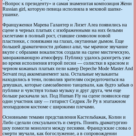
«Вопрос к президенту» и самая знаменитая композиция Жени
Russian girl, которую певица исполняла в меховой шапке-
ушанке.
Француженки Марева Галантер и Лизет Алеа появились на
сцене в черных платьях с изображенными на них белыми
скелетами в полный рост, ставшие символом новой
пластинки, с повязками на глазах, окутанные дымом. Еще
большей драматичности добавил альт, чье мрачное звучание
вкупе с образами вокалисток создали на сцене мистическую,
завораживающую атмосферу. Публику удалось разогреть уже
во время исполнения второй песни — солистки в красном и
черном кожаных платьях пели кавер Depeche Mode Master And
Servant под аккомпанемент зала. Остальные музыканты
находились в тени, позволив зрителям сосредоточиться на
девушках, которые самозабвенно танцевали, как будто забыв о
публике и чувствуя только музыку и друг друга, чем еще
больше раскачали зал. Под Human Fly на сцене появился еще
один участник шоу — гитарист Седрик Ле Ру в эпатажном
леопардовом костюме с широкими плечами.
Основными темами представления Кастельбажак, Колин и
Либо сделали сексуальность и смерть. Понять драматургию
шоу помогли монологи между песнями. Французские слова о
смерти звучали, как богослужение, а в сопровождении