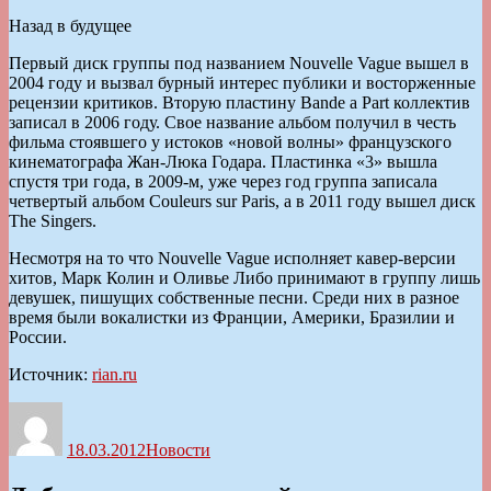
Назад в будущее
Первый диск группы под названием Nouvelle Vague вышел в
2004 году и вызвал бурный интерес публики и восторженные
рецензии критиков. Вторую пластину Bande a Part коллектив
записал в 2006 году. Свое название альбом получил в честь
фильма стоявшего у истоков «новой волны» французского
кинематографа Жан-Люка Годара. Пластинка «3» вышла
спустя три года, в 2009-м, уже через год группа записала
четвертый альбом Couleurs sur Paris, а в 2011 году вышел диск
The Singers.
Несмотря на то что Nouvelle Vague исполняет кавер-версии
хитов, Марк Колин и Оливье Либо принимают в группу лишь
девушек, пишущих собственные песни. Среди них в разное
время были вокалистки из Франции, Америки, Бразилии и
России.
Источник:
rian.ru
Автор
Опубликовано
Рубрики
18.03.2012
Новости