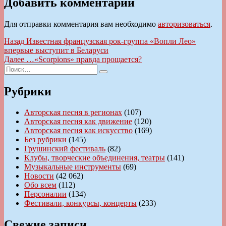
Добавить комментарий
Для отправки комментария вам необходимо
авторизоваться
.
Навигация
Предыдущая
Назад
Известная французская рок-группа «Вопли Лео»
запись:
впервые выступит в Беларуси
по
Следующая
Далее
…«Scorpions» правда прощается?
записям
Искать:
запись:
Поиск
Рубрики
Авторская песня в регионах
(107)
Авторская песня как движение
(120)
Авторская песня как искусство
(169)
Без рубрики
(145)
Грушинский фестиваль
(82)
Клубы, творческие объединения, театры
(141)
Музыкальные инструменты
(69)
Новости
(42 062)
Обо всем
(112)
Персоналии
(134)
Фестивали, конкурсы, концерты
(233)
Свежие записи