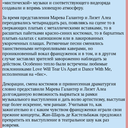
«мистической» музыки и соответствующего видеоряда
создавали и впрямь зловещую атмосферу.
За время представления Марева Галантер и Лизет Алеа
переодевались четырнадцать раз, появляясь на сцене то в
сверкающих платьях с металлическими вставками, то в
расшитых пайетками красно-синих костюмах, то в бархатных
платьях-халатах с капюшоном или в лакированных
укороченных плащах. Ритмичные песни сменялись
таинственными неторопливыми каверами, но
проникновенный вокал француженок и в том, и в другом
случае заставлял зрителей завороженно наблюдать за
действом. Особенно тепло были встречены любимые
поклонниками Love Will Tear Us Apart и Dance With Me,
исполненная на «бис».
Декорации, смена костюмов и привнесенная драматургия
словно предоставили Марева Галантер и Лизет Алеа
долгожданную возможность вырваться за рамки
музыкального выступления и дать волю артистизму, выступая
еще более искренне, чем раньше. Учитывая то, как
зажигательно и с каким чувством француженки играли свои
прежние концерты, Жан-Шарль де Кастельбажак предложил
превратить их выступление в театральное шоу как раз
вовремя.