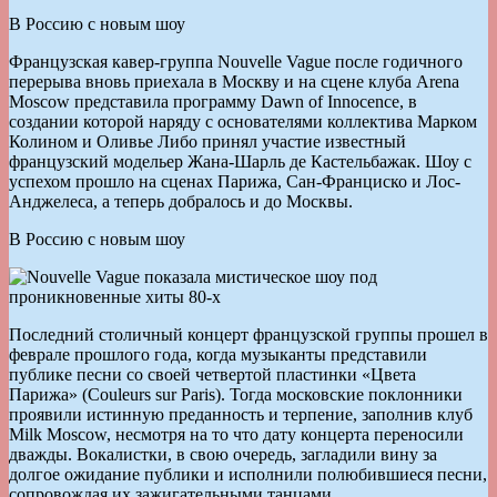
В Россию с новым шоу
Французская кавер-группа Nouvelle Vague после годичного
перерыва вновь приехала в Москву и на сцене клуба Arena
Moscow представила программу Dawn of Innocence, в
создании которой наряду с основателями коллектива Марком
Колином и Оливье Либо принял участие известный
французский модельер Жана-Шарль де Кастельбажак. Шоу с
успехом прошло на сценах Парижа, Сан-Франциско и Лос-
Анджелеса, а теперь добралось и до Москвы.
В Россию с новым шоу
Последний столичный концерт французской группы прошел в
феврале прошлого года, когда музыканты представили
публике песни со своей четвертой пластинки «Цвета
Парижа» (Couleurs sur Paris). Тогда московские поклонники
проявили истинную преданность и терпение, заполнив клуб
Milk Moscow, несмотря на то что дату концерта переносили
дважды. Вокалистки, в свою очередь, загладили вину за
долгое ожидание публики и исполнили полюбившиеся песни,
сопровождая их зажигательными танцами.