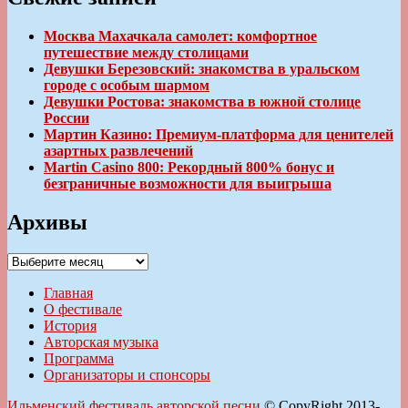
Москва Махачкала самолет: комфортное
путешествие между столицами
Девушки Березовский: знакомства в уральском
городе с особым шармом
Девушки Ростова: знакомства в южной столице
России
Мартин Казино: Премиум-платформа для ценителей
азартных развлечений
Martin Casino 800: Рекордный 800% бонус и
безграничные возможности для выигрыша
Архивы
Архивы
Главная
О фестивале
История
Авторская музыка
Программа
Организаторы и спонсоры
Ильменский фестиваль авторской песни
© CopyRight 2013-