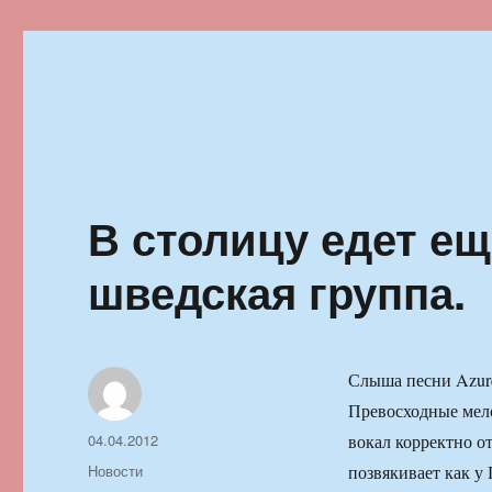
Ильменский фестиваль автор
В столицу едет ещ
шведская группа.
Слыша песни Azur
Превосходные мело
Автор
Опубликовано
04.04.2012
вокал корректно о
Рубрики
Новости
позвякивает как у 