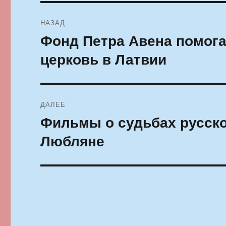
Навигация
НАЗАД
по
Фонд Петра Авена помога
Предыдущая
запись:
записям
церковь в Латвии
ДАЛЕЕ
Фильмы о судьбах русско
Следующая
запись:
Любляне