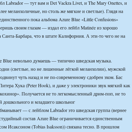
л Labrador — тут вам и Det Vackra Livet, и The Mary Onettes, и
олее меланхоличные, но столь же мягкие и светлые). Глядя на
динственного пока альбома Azure Blue «Little Confusions»
веришь своим глазам — издал его лейбл Matinée из хорошо
 Санта-Барбара, что в штате Калифорния. А эти-то чего не на
e Blue невольно думаешь — типично шведская музыка.
дии (светлые, но не лишенные лёгкой меланхолии), мужской
тодвинут чуть назад и не по-современному сдобрен эхом. Бас
Питера Хука (Peter Hook), и даже у электроники звук мягкий как
кохинор». Получается не то легкомысленный дрим-поп, не то
ей дошкольного и младшего школьног
обманывает — с лейблом Labrador это шведская группа (вернее
 студийный состав Azure Blue ограничивается единственным
ом Исаксоном (Tobias Isaksson)) связана тесно. В прошлом