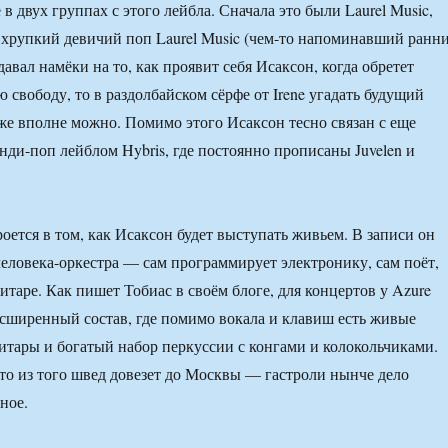
в двух группах с этого лейбла. Сначала это были Laurel Music,
ли хрупкий девичий поп Laurel Music (чем-то напоминавший ранн
 давал намёки на то, как проявит себя Исаксон, когда обретет
 свободу, то в раздолбайском сёрфе от Irene угадать будущий
уже вполне можно. Помимо этого Исаксон тесно связан с еще
ди-поп лейблом Hybris, где постоянно прописаны Juvelen и
оется в том, как Исаксон будет выступать живьем. В записи он
человека-оркестра — сам программирует электронику, сам поёт,
гитаре. Как пишет Тобиас в своём блоге, для концертов у Azure
асширенный состав, где помимо вокала и клавиш есть живые
 гитары и богатый набор перкуссии с конгами и колокольчиками.
что из того швед довезет до Москвы — гастроли нынче дело
ное.