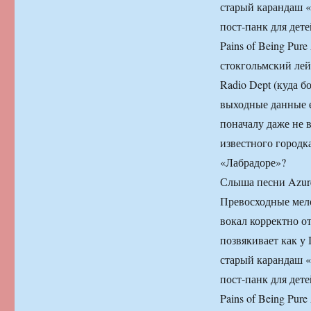
старый карандаш «
пост-панк для дет
Pains of Being Pur
стокгольмский лейб
Radio Dept (куда б
выходные данные е
поначалу даже не 
известного городка
«Лабрадоре»?
Слыша песни Azur
Превосходные мело
вокал корректно о
позвякивает как у 
старый карандаш «
пост-панк для дет
Pains of Being Pur