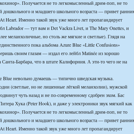
кохинор». Получается не то легкомысленный дрим-поп, не то
ей дошкольного и младшего школьного возраста — привет ранни
e At Heart. Именно такой звук уже много лет пропагандирует
л Labrador — тут вам и Det Vackra Livet, и The Mary Onettes, и
олее меланхоличные, но столь же мягкие и светлые). Глядя на
динственного пока альбома Azure Blue «Little Confusions»
веришь своим глазам — издал его лейбл Matinée из хорошо
 Санта-Барбара, что в штате Калифорния. А эти-то чего не на
e Blue невольно думаешь — типично шведская музыка.
дии (светлые, но не лишенные лёгкой меланхолии), мужской
тодвинут чуть назад и не по-современному сдобрен эхом. Бас
Питера Хука (Peter Hook), и даже у электроники звук мягкий как
кохинор». Получается не то легкомысленный дрим-поп, не то
ей дошкольного и младшего школьного возраста — привет ранни
e At Heart. Именно такой звук уже много лет пропагандирует