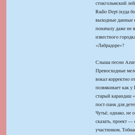
стокгольмский лейб
Radio Dept (куда б
выходные данные е
поначалу даже не 
известного городка
«Лабрадоре»?
Слыша песни Azur
Превосходные мело
вокал корректно о
позвякивает как у 
старый карандаш «
пост-панк для дет
Чутьё, однако, не 
сказать, проект —
участником, Тобиас