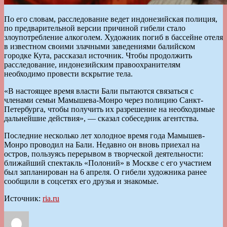
По его словам, расследование ведет индонезийская полиция,
по предварительной версии причиной гибели стало
злоупотребление алкоголем. Художник погиб в бассейне отеля
в известном своими злачными заведениями балийском
городке Кута, рассказал источник. Чтобы продолжить
расследование, индонезийским правоохранителям
необходимо провести вскрытие тела.
«В настоящее время власти Бали пытаются связаться с
членами семьи Мамышева-Монро через полицию Санкт-
Петербурга, чтобы получить их разрешение на необходимые
дальнейшие действия», — сказал собеседник агентства.
Последние несколько лет холодное время года Мамышев-
Монро проводил на Бали. Недавно он вновь приехал на
остров, пользуясь перерывом в творческой деятельности:
ближайший спектакль «Полоний» в Москве с его участием
был запланирован на 6 апреля. О гибели художника ранее
сообщили в соцсетях его друзья и знакомые.
Источник:
ria.ru
Автор
Опубликовано
Рубрики