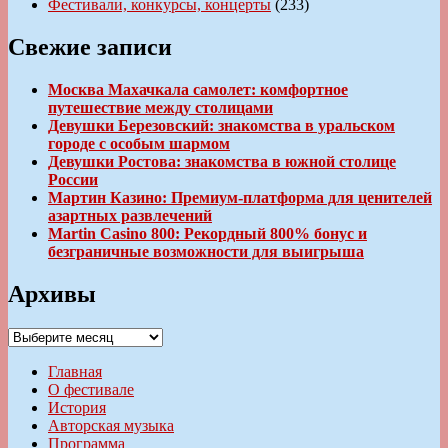
Фестивали, конкурсы, концерты
(233)
Свежие записи
Москва Махачкала самолет: комфортное
путешествие между столицами
Девушки Березовский: знакомства в уральском
городе с особым шармом
Девушки Ростова: знакомства в южной столице
России
Мартин Казино: Премиум-платформа для ценителей
азартных развлечений
Martin Casino 800: Рекордный 800% бонус и
безграничные возможности для выигрыша
Архивы
Архивы
Главная
О фестивале
История
Авторская музыка
Программа