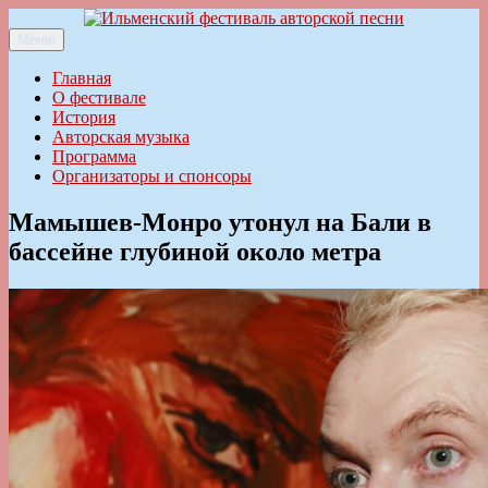
Перейти
к
Меню
Ильменский фестиваль авторской песни
содержимому
Главная
О фестивале
История
Авторская музыка
Программа
Организаторы и спонсоры
Мамышев-Монро утонул на Бали в
бассейне глубиной около метра