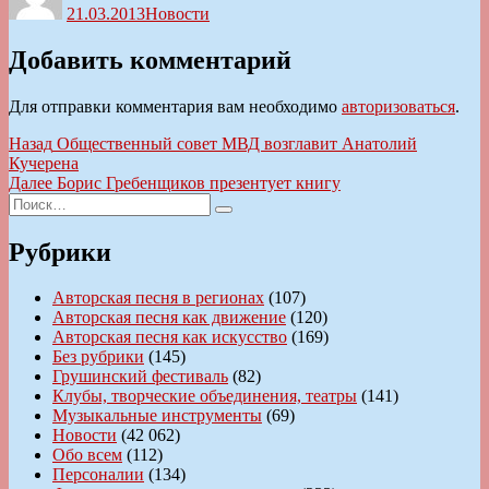
21.03.2013
Новости
Добавить комментарий
Для отправки комментария вам необходимо
авторизоваться
.
Навигация
Предыдущая
Назад
Общественный совет МВД возглавит Анатолий
запись:
Кучерена
по
Следующая
Далее
Борис Гребенщиков презентует книгу
записям
Искать:
запись:
Поиск
Рубрики
Авторская песня в регионах
(107)
Авторская песня как движение
(120)
Авторская песня как искусство
(169)
Без рубрики
(145)
Грушинский фестиваль
(82)
Клубы, творческие объединения, театры
(141)
Музыкальные инструменты
(69)
Новости
(42 062)
Обо всем
(112)
Персоналии
(134)