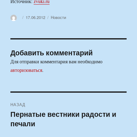
Источник:
zvuki.ru
Автор
Опубликовано
Рубрики
17.06.2012
Новости
Добавить комментарий
Для отправки комментария вам необходимо
авторизоваться
.
Навигация
НАЗАД
по
Пернатые вестники радости и
Предыдущая
печали
запись:
записям