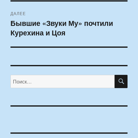
ДАЛЕЕ
Бывшие «Звуки Му» почтили
Следующая
Курехина и Цоя
запись:
ПО
Искать: