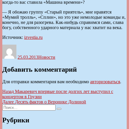
когда-то вас ставила «Машина времени»?
— Я обожаю группу «Старый приятель», мне нравятся
«Мумий тролль», «Сплин», но это уже немолодые команды и,
конечно, не для разогрева. Как-нибудь справимся сами, слава
богу, собственного ударного материала у нас хватит на века.
Источник:
izvestia.ru
Автор
Опубликовано
Рубрики
25.03.2013
Новости
Добавить комментарий
Для отправки комментария вам необходимо
авторизоваться
.
Навигация
Предыдущая
Назад
Макаревич впервые после долгих лет выступил с
запись:
концертом в Грузии
по
Следующая
Далее
Десять фактов о Веронике Долиной
записям
Искать:
запись:
Поиск
Рубрики