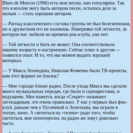
Blues de Moscou (1996) есть мои песни, они популярны. Так
что я вполне могу быть автором песен, осталось дело за
малым — стать хорошим автором.
— Распад классического состава группы не был болезненным,
но и дружеским его не назовешь. Наверняка той легкости, за
которую вас любили во времена рок-клуба, уже нет.
— Той легкости и быть не может. Она соответствовала
нашему возрасту и настроению. Сейчас плюс в другом —
появился опыт. И то, что мы можем выдать хороший
материал.
— У Макса Леонидова, Николая Фоменко были ТВ-проекты,
вам этот формат не близок?
— Мне гораздо ближе радио. После ухода Макса мы сделали
много музыкальных передач, где были и сценаристами, и
ведущими. Мне кажется, когда «Секрет» называют
легендарным, это очень правильно. У нас у первых был фэн-
клуб, раньше чем у Пугачевой и Леонтьева, мы играли в
театре, кино. А светиться на «телеке» ради того, чтобы
светиться, мне неинтересно, на радио же зовут довольно
часто.