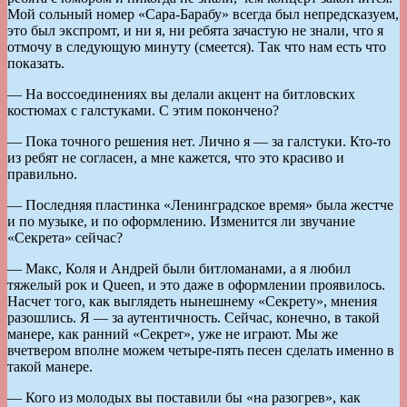
Мой сольный номер «Сара-Барабу» всегда был непредсказуем,
это был экспромт, и ни я, ни ребята зачастую не знали, что я
отмочу в следующую минуту (смеется). Так что нам есть что
показать.
— На воссоединениях вы делали акцент на битловских
костюмах с галстуками. С этим покончено?
— Пока точного решения нет. Лично я — за галстуки. Кто-то
из ребят не согласен, а мне кажется, что это красиво и
правильно.
— Последняя пластинка «Ленинградское время» была жестче
и по музыке, и по оформлению. Изменится ли звучание
«Секрета» сейчас?
— Макс, Коля и Андрей были битломанами, а я любил
тяжелый рок и Queen, и это даже в оформлении проявилось.
Насчет того, как выглядеть нынешнему «Секрету», мнения
разошлись. Я — за аутентичность. Сейчас, конечно, в такой
манере, как ранний «Секрет», уже не играют. Мы же
вчетвером вполне можем четыре-пять песен сделать именно в
такой манере.
— Кого из молодых вы поставили бы «на разогрев», как