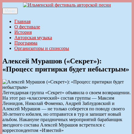
Перейти
к
Меню
Ильменский фестиваль авторской песни
содержимому
Главная
О фестивале
История
Авторская музыка
Программа
Организаторы и спонсоры
Алексей Мурашов («Секрет»):
«Процесс притирки будет небыстрым»
Легендарная группа «Секрет» объявила о своем возвращении.
На этот раз «классический» состав группы — Максим
Леонидов, Николай Фоменко, Андрей Заблудовский и
Алексей Мурашов — не только соберется по поводу своего
30-летнего юбилея, но отправится в тур и запишет новый
альбом. Накануне праздничных мероприятий барабанщик
звездного состава Алексей Мурашов встретился с
корреспондентом «Известий»