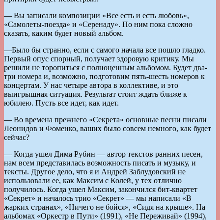
— Вы записали композиции «Все есть и есть любовь»,
«Самолеты-поезда» и «Серенаду». По ним пока сложно
сказать, каким будет новый альбом.
—Было бы странно, если с самого начала все пошло гладко.
Первый опус спорный, получает здоровую критику. Мы
решили не торопиться с полноценным альбомом. Будет два-
три номера и, возможно, подготовим пять-шесть номеров к
концертам. У нас четыре автора в коллективе, и это
выигрышная ситуация. Результат стоит ждать ближе к
юбилею. Пусть все идет, как идет.
— Во времена прежнего «Секрета» основные песни писали
Леонидов и Фоменко, ваших было совсем немного, как будет
сейчас?
— Когда ушел Дима Рубин — автор текстов ранних песен,
нам всем представилась возможность писать и музыку, и
тексты. Другое дело, что я и Андрей Заблудовский не
использовали ее, как Максим с Колей, у тех отлично
получилось. Когда ушел Максим, закончился бит-квартет
«Секрет» и началось трио «Секрет» — мы написали «В
жарких странах», «Ничего не бойся», «Сидя на крыше». На
альбомах «Оркестр в Пути» (1991), «Не Переживай» (1994),