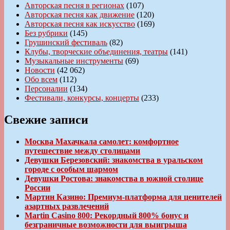
Авторская песня в регионах
(107)
Авторская песня как движение
(120)
Авторская песня как искусство
(169)
Без рубрики
(145)
Грушинский фестиваль
(82)
Клубы, творческие объединения, театры
(141)
Музыкальные инструменты
(69)
Новости
(42 062)
Обо всем
(112)
Персоналии
(134)
Фестивали, конкурсы, концерты
(233)
Свежие записи
Москва Махачкала самолет: комфортное
путешествие между столицами
Девушки Березовский: знакомства в уральском
городе с особым шармом
Девушки Ростова: знакомства в южной столице
России
Мартин Казино: Премиум-платформа для ценителей
азартных развлечений
Martin Casino 800: Рекордный 800% бонус и
безграничные возможности для выигрыша