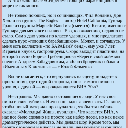
— А что было после «Секрета»? Поющих барабанщиков в
мире не так много.
— Не только поющих, но и сочиняющих. Фил Коллинз, Дон
Хэнли из группы The Eagles — автор Hotel California, Гуннар
Грапс из группы Magnetic Band и я (смеется). Кстати, именно с
Гуннара для меня все началось. Его, к сожалению, недавно не
стало. Сам я даю уроки по классу ударных, и мне предлагают
сделать курс «поющих барабанщиков». Может, и соглашусь. У
меня есть коллектив «по БАРАБанУ бэнд», ему уже 7 лет.
Играем в клубах, гастролируем. Скоро выходит пластинка, на
которой песню Бориса Гребенщикова «Береги свой хой» мы
спели с Андреем Заблудовским, а «Блюз бродячих собак» и
«Именины у Кристины» — с Колей Фоменко.
— Вы не опасаетесь, что вернувшись на сцену, попадете в
простанство, где с одной стороны, попса самого низкого
уровня, с другой — возрождающиеся ВИА 70-х?
— Не страшно. Мы давно состоявшиеся люди. У нас своя
ниша и своя публика. Ничего не надо завоевывать. Главное,
чтобы новый материал прозвучал так, чтобы эта публика
сказала: «Молодцы! Живы, курилки». Что касается ВИА, у
нас все было сделано не просто как набор песен, но как некое
драматургическое действо. Мы делали шоу. Кроме того, мы
ребята с юмором и никогда не знали, чем концерт закончится.