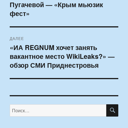
Пугачевой — «Крым мьюзик
запись:
записям
фест»
ДАЛЕЕ
«ИА REGNUM хочет занять
Следующая
вакантное место WikiLeaks?» —
запись:
обзор СМИ Приднестровья
ПО
Искать: