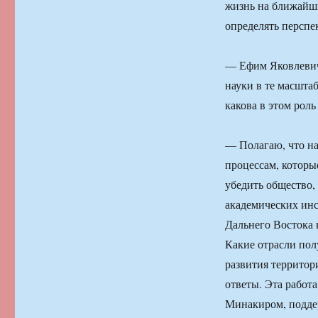
жизнь на ближайшие
определять перспе
— Ефим Яковлевич,
науки в те масшта
какова в этом ро
— Полагаю, что на
процессам, которы
убедить общество,
академических инс
Дальнего Востока к
Какие отрасли пол
развития территор
ответы. Эта рабо
Минакиром, подде