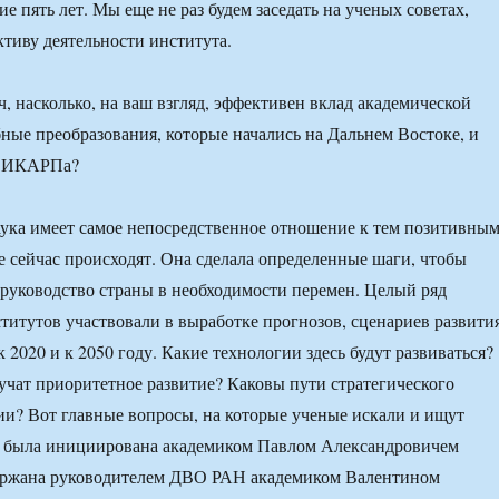
 пять лет. Мы еще не раз будем заседать на ученых советах,
ктиву деятельности института.
 насколько, на ваш взгляд, эффективен вклад академической
бные преобразования, которые начались на Дальнем Востоке, и
ль ИКАРПа?
ука имеет самое непосредственное отношение к тем позитивны
е сейчас происходят. Она сделала определенные шаги, чтобы
 руководство страны в необходимости перемен. Целый ряд
титутов участвовали в выработке прогнозов, сценариев развити
 2020 и к 2050 году. Какие технологии здесь будут развиваться?
учат приоритетное развитие? Каковы пути стратегического
ии? Вот главные вопросы, на которые ученые искали и ищут
та была инициирована академиком Павлом Александровичем
ржана руководителем ДВО РАН академиком Валентином