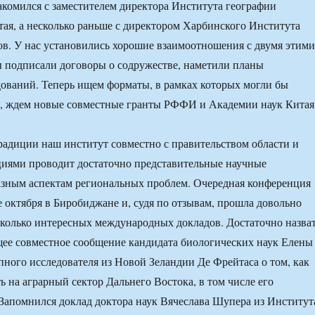
акомился с заместителем директора Института географии
ая, а несколько раньше с директором Харбинского Института
в. У нас установились хорошие взаимоотношения с двумя этими
 подписали договоры о содружестве, наметили планы
ований. Теперь ищем форматы, в рамках которых могли бы
ь, ждем новые совместные гранты РФФИ и Академии наук Китая
 традиции наш институт совместно с правительством области и
циями проводит достаточно представительные научные
азным аспектам региональных проблем. Очередная конференция
е октября в Биробиджане и, судя по отзывам, прошла довольно
колько интересных международных докладов. Достаточно назва
ее совместное сообщение кандидата биологических наук Елены
пного исследователя из Новой Зеландии Де Фрейтаса о том, как
ь на аграрный сектор Дальнего Востока, в том числе его
 Запомнился доклад доктора наук Вячеслава Шупера из Институт