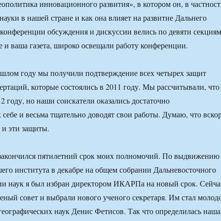
ополитика инновационного развития», в котором он, в частност
науки в нашей стране и как она влияет на развитие Дальнего
 конференции обсуждения и дискуссии велись по девяти секциям
ле и ваша газета, широко освещали работу конференции.
ошлом году мы получили подтверждение всех четырех защит
ертаций, которые состоялись в 2011 году. Мы рассчитывали, что
12 году, но наши соискатели оказались достаточно
 себе и весьма тщательно доводят свои работы. Думаю, что вско
 и эти защиты.
закончился пятилетний срок моих полномочий. По выдвижению
шего института в декабре на общем собрании Дальневосточного
и наук я был избран директором ИКАРПа на новый срок. Сейча
еный совет и выбрали нового ученого секретаря. Им стал молод
географических наук Денис Фетисов. Так что определилась наша