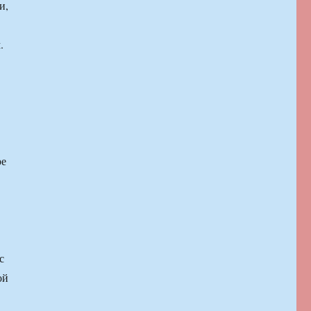
и,
.
ре
с
ой