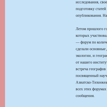
исследования, сво
подготовку статей 
опубликования. Над
Летом прошлого го
которых участвова
— форум по количе
сделали основные 
экологии, и геогра
от нашего институ
встреча географов
посвященный науч
Азиатско-Тихоокеа
всех этих форумах
сообщения.