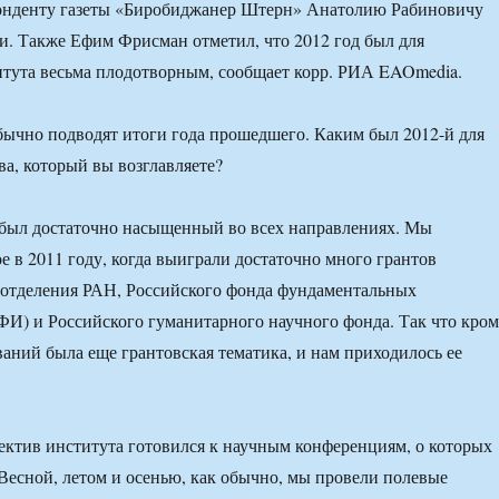
онденту газеты «Биробиджанер Штерн» Анатолию Рабиновичу
и. Также Ефим Фрисман отметил, что 2012 год был для
тута весьма плодотворным, сообщает корр. РИА EAOmedia.
бычно подводят итоги года прошедшего. Каким был 2012-й для
ва, который вы возглавляете?
ыл достаточно насыщенный во всех направлениях. Мы
е в 2011 году, когда выиграли достаточно много грантов
 отделения РАН, Российского фонда фундаментальных
И) и Российского гуманитарного научного фонда. Так что кром
аний была еще грантовская тематика, и нам приходилось ее
лектив института готовился к научным конференциям, о которых
 Весной, летом и осенью, как обычно, мы провели полевые