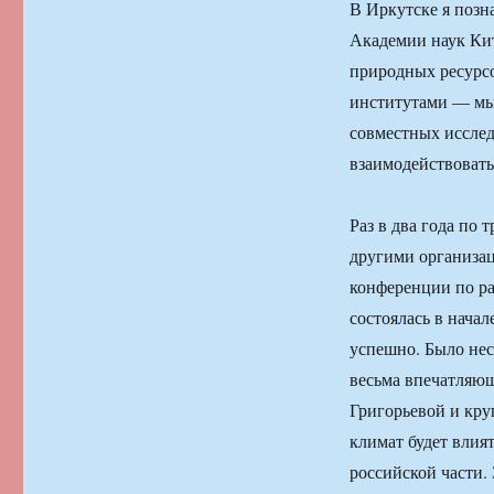
В Иркутске я позн
Академии наук Кит
природных ресурсо
институтами — мы
совместных исслед
взаимодействоват
Раз в два года по
другими организа
конференции по р
состоялась в начал
успешно. Было нес
весьма впечатляющ
Григорьевой и кру
климат будет влият
российской части.