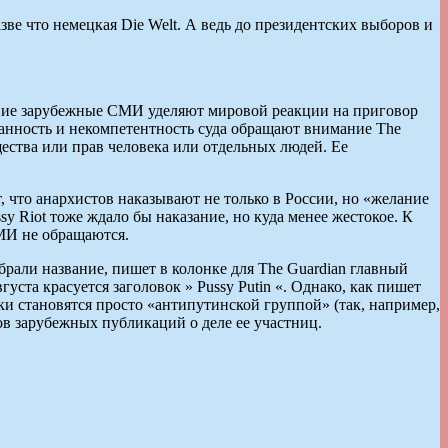
зве что немецкая Die Welt. А ведь до президентских выборов и
мание зарубежные СМИ уделяют мировой реакции на приговор
ованность и некомпетентность суда обращают внимание The
бщества или прав человека или отдельных людей. Ее
ет, что анархистов наказывают не только в России, но «желание
sy Riot тоже ждало бы наказание, но куда менее жестокое. К
МИ не обращаются.
брали название, пишет в колонке для The Guardian главный
уста красуется заголовок » Pussy Putin «. Однако, как пишет
ки становятся просто «антипутинской группой» (так, например,
ров зарубежных публикаций о деле ее участниц.