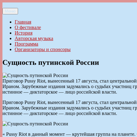
Перейти
к
Меню
Ильменский фестиваль авторской песни
содержимому
Главная
О фестивале
История
Авторская музыка
Программа
Организаторы и спонсоры
Cущность путинской России
Приговор Pussy Riot, вынесенный 17 августа, стал центральн
Ираном. Зарубежные издания задумались о судьбах участниц гр
истинное — диктаторское — лицо российской власти.
Приговор Pussy Riot, вынесенный 17 августа, стал центральн
Ираном. Зарубежные издания задумались о судьбах участниц гр
истинное — диктаторское — лицо российской власти.
« Pussy Riot в данный момент — крутейшая группа на планете. 