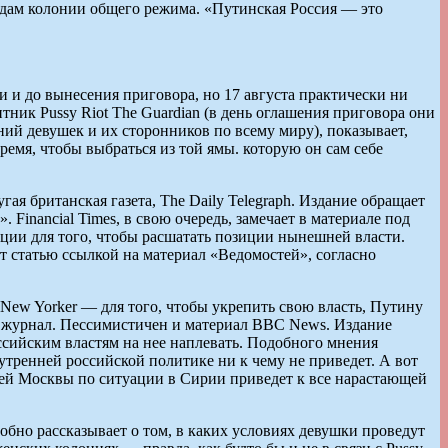
одам колонии общего режима. «Путинская Россия — это
и до вынесения приговора, но 17 августа практически ни
тник Pussy Riot The Guardian (в день оглашения приговора они
ий девушек и их сторонников по всему миру), показывает,
ремя, чтобы выбраться из той ямы. которую он сам себе
ая британская газета, The Daily Telegraph. Издание обращает
Financial Times, в свою очередь, замечает в материале под
ции для того, чтобы расшатать позиции нынешней власти.
т статью ссылкой на материал «Ведомостей», согласно
 New Yorker — для того, чтобы укрепить свою власть, Путину
ет журнал. Пессимистичен и материал BBC News. Издание
оссийским властям на нее наплевать. Подобного мнения
нутренней российской политике ни к чему не приведет. А вот
ией Москвы по ситуации в Сирии приведет к все нарастающей
обно рассказывает о том, в каких условиях девушки проведут