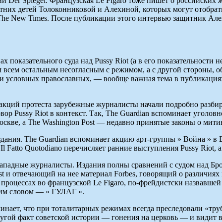
Der Spiegel. Французская Le Figaro тоже пишет о российских же
летних детей Толоконниковой и Алехиной, которых могут отобрать
The New Times. После публикации этого интервью защитник Але
показательного суда над Pussy Riot (а в его показательности не 
м всем остальным несогласным с режимом, а с другой стороны, 
 и условных православных, — вообще важная тема в публикациях
кций протеста зарубежные журналисты начали подробно разбира
ор Pussy Riot в контекст. Так, The Guardian вспоминает уголо
Москве, а The Washington Post — недавно принятые законы о мит
дания. The Guardian вспоминает акцию арт-группы » Война » в 
l Fatto Quotodiano перечисляет ранние выступления Pussy Riot,
западные журналисты. Издания полны сравнений с судом над Брод
st и отвечающий на нее материал Forbes, говорящий о различи
 процессах во французской Le Figaro, по-фрейдистски назвавше
дним словом — » ГУЛАГ «.
инает, что при тоталитарных режимах всегда преследовали «труб
т другой факт советской истории — гонения на церковь — и видит