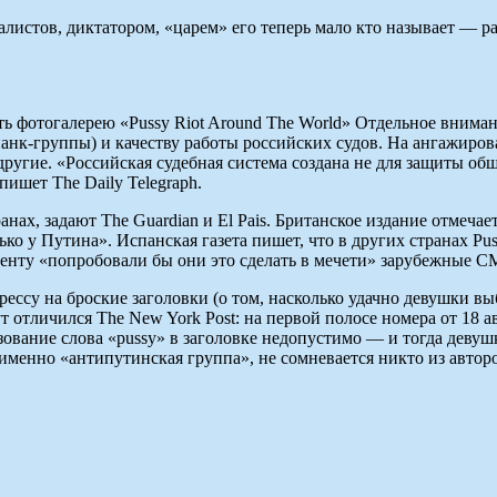
листов, диктатором, «царем» его теперь мало кто называет — ра
рыть фотогалерею «Pussy Riot Around The World» Отдельное вни
 панк-группы) и качеству работы российских судов. На ангажир
s и другие. «Российская судебная система создана не для защиты о
шет The Daily Telegraph.
ранах, задают The Guardian и El Pais. Британское издание отмеча
ько у Путина». Испанская газета пишет, что в других странах Pus
нту «попробовали бы они это сделать в мечети» зарубежные С
ессу на броские заголовки (о том, насколько удачно девушки вы
отличился The New York Post: на первой полосе номера от 18 авг
зование слова «pussy» в заголовке недопустимо — и тогда девуш
о именно «антипутинская группа», не сомневается никто из авто