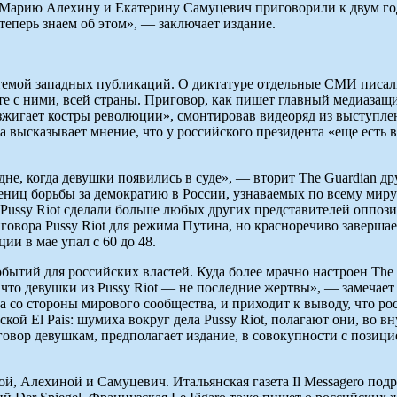
ву, Марию Алехину и Екатерину Самуцевич приговорили к двум г
 теперь знаем об этом», — заключает издание.
емой западных публикаций. О диктатуре отдельные СМИ писали 
те с ними, всей страны. Приговор, как пишет главный медиазащи
жигает костры революции», смонтировав видеоряд из выступлен
а высказывает мнение, что у российского президента «еще есть в
е, когда девушки появились в суде», — вторит The Guardian друг
ниц борьбы за демократию в России, узнаваемых по всему миру». 
Pussy Riot сделали больше любых других представителей оппози
говора Pussy Riot для режима Путина, но красноречиво завершае
и в мае упал с 60 до 48.
бытий для российских властей. Куда более мрачно настроен The
, что девушки из Pussy Riot — не последние жертвы», — замеча
ка со стороны мирового сообщества, и приходит к выводу, что р
ой El Pais: шумиха вокруг дела Pussy Riot, полагают они, во в
овор девушкам, предполагает издание, в совокупности с позиц
, Алехиной и Самуцевич. Итальянская газета Il Messagero подр