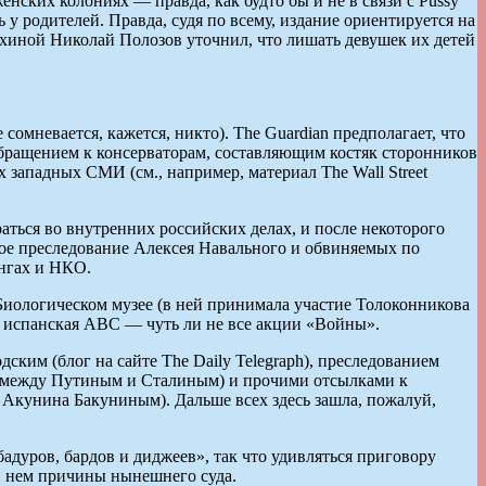
нских колониях — правда, как будто бы и не в связи с Pussy
 у родителей. Правда, судя по всему, издание ориентируется на
хиной Николай Полозов уточнил, что лишать девушек их детей
сомневается, кажется, никто). The Guardian предполагает, что
обращением к консерваторам, составляющим костяк сторонников
 западных СМИ (см., например, материал The Wall Street
ться во внутренних российских делах, и после некоторого
вное преследование Алексея Навального и обвиняемых по
ингах и НКО.
Биологическом музее (в ней принимала участие Толоконникова
 а испанская ABC — чуть ли не все акции «Войны».
ским (блог на сайте The Daily Telegraph), преследованием
ях между Путиным и Сталиным) и прочими отсылками к
й Акунина Бакуниным). Дальше всех здесь зашла, пожалуй,
адуров, бардов и диджеев», так что удивляться приговору
 в нем причины нынешнего суда.