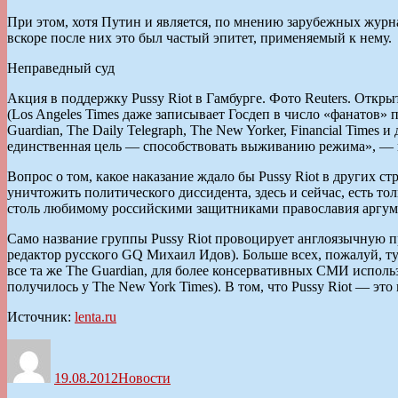
При этом, хотя Путин и является, по мнению зарубежных журна
вскоре после них это был частый эпитет, применяемый к нему.
Неправедный суд
Акция в поддержку Pussy Riot в Гамбурге. Фото Reuters. Отк
(Los Angeles Times даже записывает Госдеп в число «фанатов»
Guardian, The Daily Telegraph, The New Yorker, Financial Time
единственная цель — способствовать выживанию режима», — пи
Вопрос о том, какое наказание ждало бы Pussy Riot в других ст
уничтожить политического диссидента, здесь и сейчас, есть тол
столь любимому российскими защитниками православия аргуме
Само название группы Pussy Riot провоцирует англоязычную пр
редактор русского GQ Михаил Идов). Больше всех, пожалуй, тут 
все та же The Guardian, для более консервативных СМИ исполь
получилось у The New York Times). В том, что Pussy Riot — эт
Источник:
lenta.ru
Автор
Опубликовано
Рубрики
19.08.2012
Новости