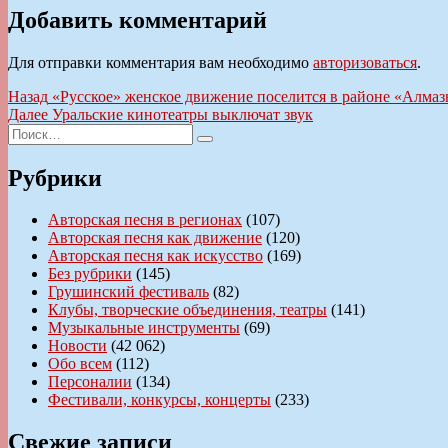
Добавить комментарий
Для отправки комментария вам необходимо
авторизоваться
.
Навигация
Предыдущая
Назад
«Русское» женское движение поселится в районе «Алмаз
запись:
Следующая
Далее
Уральские кинотеатры выключат звук
по
Искать:
запись:
Поиск
записям
Рубрики
Авторская песня в регионах
(107)
Авторская песня как движение
(120)
Авторская песня как искусство
(169)
Без рубрики
(145)
Грушинский фестиваль
(82)
Клубы, творческие объединения, театры
(141)
Музыкальные инструменты
(69)
Новости
(42 062)
Обо всем
(112)
Персоналии
(134)
Фестивали, конкурсы, концерты
(233)
Свежие записи