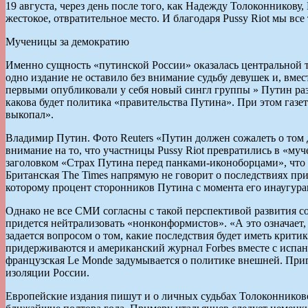
19 августа, через день после того, как Надежду Толоконнико
жестокое, отвратительное место. И благодаря Pussy Riot мы все
Мученицы за демократию
Именно сущность «путинской России» оказалась центральной т
одно издание не оставило без внимание судьбу девушек и, вмес
первыми опубликовали у себя новый сингл группы » Путин раз
какова будет политика «правительства Путина». При этом газет
выкопал».
Владимир Путин. Фото Reuters «Путин должен сожалеть о том дн
внимание на то, что участницы Pussy Riot превратились в «муче
заголовком «Страх Путина перед панками-иконоборцами», что 
Британская The Times напрямую не говорит о последствиях при
которому процент сторонников Путина с момента его инаугураци
Однако не все СМИ согласны с такой перспективой развития со
придется нейтрализовать «нонконформистов». «А это означает
задается вопросом о том, какие последствия будет иметь крити
придерживаются и американский журнал Forbes вместе с испанск
французская Le Monde задумывается о политике внешней. Приг
изоляции России.
Европейские издания пишут и о личных судьбах Толоконниковой