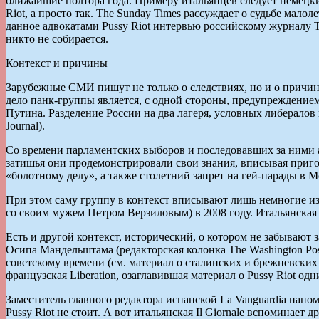
ближайшие полтора года. Примеру итальянцев следует немецкий 
Riot, а просто так. The Sunday Times рассуждает о судьбе мало
данное адвокатами Pussy Riot интервью российскому журналу 
никто не собирается.
Контекст и причины
Зарубежные СМИ пишут не только о следствиях, но и о причинах 
дело панк-группы является, с одной стороны, предупреждение
Путина. Разделение России на два лагеря, условных либералов
Journal).
Со времени парламентских выборов и последовавших за ними а
затишья они продемонстрировали свои знания, вписывая пригов
«болотному делу», а также столетний запрет на гей-парады в 
При этом саму группу в контекст вписывают лишь немногие из
со своим мужем Петром Верзиловым) в 2008 году. Итальянская I
Есть и другой контекст, исторический, о котором не забывают 
Осипа Мандельштама (редакторская колонка The Washington Po
советскому времени (см. материал о сталинских и брежневских
французская Liberation, озаглавившая материал о Pussy Riot о
Заместитель главного редактора испанской La Vanguardia напом
Pussy Riot не стоит. А вот итальянская Il Giornale вспоминае