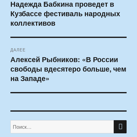
по
Надежда Бабкина проведет в
Предыдущая
Кузбассе фестиваль народных
запись:
записям
коллективов
ДАЛЕЕ
Алексей Рыбников: «В России
Следующая
свободы вдесятеро больше, чем
запись:
на Западе»
ПО
Искать: