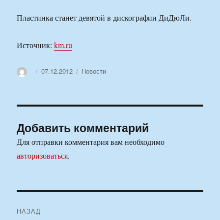
Пластинка станет девятой в дискографии ДиДюЛи.
Источник:
km.ru
Автор
Опубликовано
Рубрики
07.12.2012
Новости
Добавить комментарий
Для отправки комментария вам необходимо
авторизоваться
.
Навигация
НАЗАД