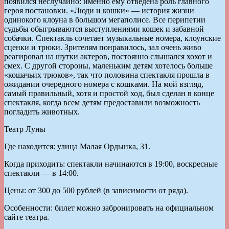
появился неслучайно: именно ему отведена роль главного
героя постановки. «Люди и кошки» — история жизни
одинокого клоуна в большом мегаполисе. Все перипетии
судьбы обыгрываются выступлениями кошек и забавной
собачки. Спектакль сочетает музыкальные номера, клоунские
сценки и трюки. Зрителям понравилось, зал очень живо
реагировал на шутки актеров, постоянно слышался хохот и
смех. С другой стороны, маленьким детям хотелось больше
«кошачьих трюков», так что половина спектакля прошла в
ожидании очередного номера с кошками. На мой взгляд,
самый правильный, хотя и простой ход, был сделан в конце
спектакля, когда всем детям предоставили возможность
погладить животных.
Театр Луны
Где находится: улица Малая Ордынка, 31.
Когда приходить: спектакли начинаются в 19:00, воскресные
спектакли — в 14:00.
Цены: от 300 до 500 рублей (в зависимости от ряда).
Особенности: билет можно забронировать на официальном
сайте театра.