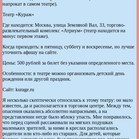
напрокат в самом театре).
Театр «Кураж»
Где находится: Москва, улица Земляной Вал, 33, торгово-
развлекательный комплекс «Атриум» (театр находится на
минус первом этаже).
Когда приходить: в пятницу, субботу и воскресенье, но лучше
уточнить афишу на сайте.
Цены: 500 рублей за билет без указания определенного места.
Особенности: в театре можно организовать детский день
рождения или другой праздник.
Сайт: kurage.ru
Я несколько скептически относилась к этому театру: он мало
известен, да и располагается в торговом центре. Между тем,
опасения оказались абсолютно напрасными, а на
представлении негде было яблоку упасть. Мне понравилось,
что перед сценой рассаживали на мягких подушках
маленьких зрителей, за ними в креслах располагались
родители или кто-либо из старших. Для детей, которые