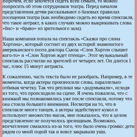
Впрочем, если захочется сидеть всей семьей, то можно
попросить об этом сотрудников театра. Перед началом
представления детям рассказывают о базовых правилах
посещения театра (как необходимо сидеть во время спектакля,
что такое антракт, в каких случаях можно выкрикивать слова
«бис» и «браво» из зрительного зала).
Наша компания попала на спектакль «Сказки про слона
Хортона», который состоит из двух историй знаменитого
американского поэта доктора Сьюза «Слон Хортон слышит
кого-то» и «Слон Хортон ждет птенца». Этот музыкальный
спектакль рассчитан на зрителей от четырех лет. Он длится 1
час, плюс 15 минут антракта.
К сожалению, часть текста было не разобрать. Например, в те
моменты, когда актеры произносили слова, параллельно
отбивая чечетку. Так что реплики мы «додумывали», исходя
из того, что происходило на сцене. Я очень пожалела, что с
книжкой мы познакомились уже после спектакля, потому что
она стоила большего внимания. Несмотря на то, что в
спектакле много танцев, а актеры задействуют кукол и
используют множество масок, мне показалось, что в целом
представление не получилось зрелищным. Возможно,
впечатление смазалось из-за того, что было очень громко: дети
рядом со мной порой так и вовсе закрывали уши.