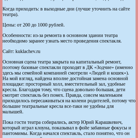
Когда приходить: в выходные дни (лучше уточнить на сайте
театра).
Цены: от 200 до 1000 рублей.
Особенности: из-за ремонта в основном здании театра
необходимо заранее узнать место проведения спектакля.
Сайт: kuklachev.ru
Основная сцена театра закрыта на капитальный ремонт,
поэтому базовые спектакли проходят в ДК «Зодчие» (именно
здесь мы семейной компанией смотрели «Людей и кошек»).
На мой взгляд, найдена вполне достойная замена основной
площадке: просторный холл, вместительный зал, удобные
кресла. Благодаря тому, что сцена довольно большая, дети
смотрят спектакль без помех. Правда, совсем маленьким
приходилось пересаживаться на колени родителей, потому что
большие театральные кресла все-таки не удобны для
малышей.
Пока гости театра собирались, актер Юрий Карашкевич,
который играл клоуна, показывал в фойе забавные фокусы и
пантомимы. Когда начался спектакль, стало понятно, что он