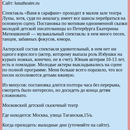
Сайт: lunatheatre.ru
Спектакль «Ваня в сарафане» проходит в малом зале театра
Луны, хотя, судя по аншлагу, имеет все шансы перебраться на
основную сцену. Постановка по мотивам одноименной сказки
молодой детской писательницы из Петербурга Екатерины
Матюшкиной — музыкальный спектакль: в нем много песен,
танцев, забавных фокусов, юмора.
Актерский состав спектакля удивительный, в нем нет ни
одного взрослого (актер, которому выпала роль Избушки на
курьих ножках, конечно, не в счет). Юным актерам 10-13 лет,
есть и помладше. Молодые актеры выкладывались на сцене
по полной программе. Меня больше всего поразило, что все
песни исполняются детьми вживую.
Из минусов: постановка длится полтора часа без перерыва,
смотреть было интересно, но досидеть до конца детям
сложновато.
Московский детский сказочный театр
Где находится: Москва, улица Таганская,15/а.
Когда приходить: выходные дни (уточняйте на сайте).