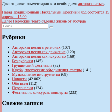
Для отправки комментария вам необходимо
авторизоваться
.
Навигация
Предыдущая
Назад
Традиционный Пасхальный Крестный ход состоится 15
запись:
апреля в 15:00
по
Следующая
Далее
Пермский театр отделил жизнь от абсурда
записям
Искать:
запись:
Поиск
Рубрики
Авторская песня в регионах
(107)
Авторская песня как движение
(120)
Авторская песня как искусство
(169)
Без рубрики
(145)
Грушинский фестиваль
(82)
Клубы, творческие объединения, театры
(141)
Музыкальные инструменты
(69)
Новости
(42 062)
Обо всем
(112)
Персоналии
(134)
Фестивали, конкурсы, концерты
(233)
Свежие записи