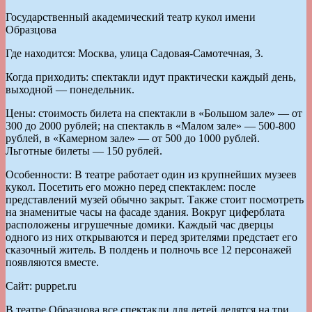
Государственный академический театр кукол имени
Образцова
Где находится: Москва, улица Садовая-Самотечная, 3.
Когда приходить: спектакли идут практически каждый день,
выходной — понедельник.
Цены: стоимость билета на спектакли в «Большом зале» — от
300 до 2000 рублей; на спектакль в «Малом зале» — 500-800
рублей, в «Камерном зале» — от 500 до 1000 рублей.
Льготные билеты — 150 рублей.
Особенности: В театре работает один из крупнейших музеев
кукол. Посетить его можно перед спектаклем: после
представлений музей обычно закрыт. Также стоит посмотреть
на знаменитые часы на фасаде здания. Вокруг циферблата
расположены игрушечные домики. Каждый час дверцы
одного из них открываются и перед зрителями предстает его
сказочный житель. В полдень и полночь все 12 персонажей
появляются вместе.
Сайт: puppet.ru
В театре Образцова все спектакли для детей делятся на три