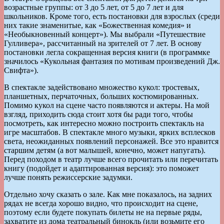
возрастные группы: от 3 до 5 лет, от 5 до 7 лет и для
школьников. Кроме того, есть постановки для взрослых (среди
них такие знаменитые, как «Божественная комедия» и
«Необыкновенный концерт»). Мы выбрали «Путешествие
Гулливера», рассчитанный на зрителей от 7 лет. В основу
постановки легла сокращенная версия книги (в программке
значилось «Кукольная фантазия по мотивам произведений Дж.
Свифта»).
В спектакле задействовано множество кукол: тростевых,
планшетных, перчаточных, больших костюмированных.
Помимо кукол на сцене часто появляются и актеры. На мой
взгляд, приходить сюда стоит хотя бы ради того, чтобы
посмотреть, как интересно можно построить спектакль на
игре масштабов. В спектакле много музыки, ярких всплесков
света, неожиданных появлений персонажей. Все это нравится
старшим детям (а вот малышей, конечно, может напугать).
Перед походом в театр лучше всего прочитать или перечитать
книгу (подойдет и адаптированная версия): это поможет
лучше понять режиссерские задумки.
Отдельно хочу сказать о зале. Как мне показалось, на задних
рядах не всегда хорошо видно, что происходит на сцене,
поэтому если будете покупать билеты не на первые ряды,
захватите из дома театральный бинокль (или возьмите его