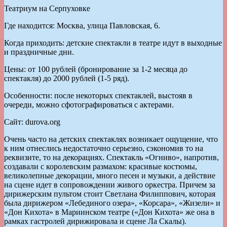
Театриум на Серпуховке
Где находится: Москва, улица Павловская, 6.
Когда приходить: детские спектакли в театре идут в выходные
и праздничные дни.
Цены: от 100 рублей (бронирование за 1-2 месяца до
спектакля) до 2000 рублей (1-5 ряд).
Особенности: после некоторых спектаклей, выстояв в
очереди, можно сфотографироваться с актерами.
Сайт: durova.org
Очень часто на детских спектаклях возникает ощущение, что
к ним отнеслись недостаточно серьезно, сэкономив то на
реквизите, то на декорациях. Спектакль «Огниво», напротив,
создавали с королевским размахом: красивые костюмы,
великолепные декорации, много песен и музыки, а действие
на сцене идет в сопровождении живого оркестра. Причем за
дирижерским пультом стоит Светлана Филиппович, которая
была дирижером «Лебединого озера», «Корсара», «Жизели» и
«Дон Кихота» в Мариинском театре («Дон Кихота» же она в
рамках гастролей дирижировала и сцене Ла Скалы).