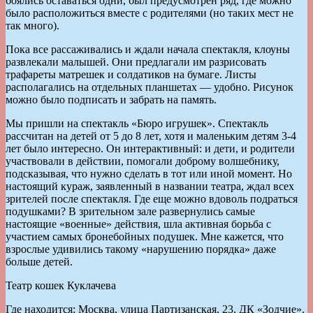
боялись оставаться одни, был предусмотрен ряд, где можно
было расположиться вместе с родителями (но таких мест не
так много).
Пока все рассаживались и ждали начала спектакля, клоуны
развлекали малышей. Они предлагали им разрисовать
трафареты матрешек и солдатиков на бумаге. Листы
располагались на отдельных планшетах — удобно. Рисунок
можно было подписать и забрать на память.
Мы пришли на спектакль «Бюро игрушек». Спектакль
рассчитан на детей от 5 до 8 лет, хотя и маленьким детям 3-4
лет было интересно. Он интерактивный: и дети, и родители
участвовали в действии, помогали доброму волшебнику,
подсказывая, что нужно сделать в тот или иной момент. Но
настоящий кураж, заявленный в названии театра, ждал всех
зрителей после спектакля. Где еще можно вдоволь подраться
подушками? В зрительном зале развернулись самые
настоящие «военные» действия, шла активная борьба с
участием самых бронебойных подушек. Мне кажется, что
взрослые удивились такому «нарушению порядка» даже
больше детей.
Театр кошек Куклачева
Где находится: Москва, улица Партизанская, 23, ДК «Зодчие».