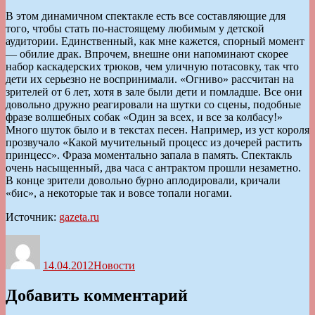
В этом динамичном спектакле есть все составляющие для
того, чтобы стать по-настоящему любимым у детской
аудитории. Единственный, как мне кажется, спорный момент
— обилие драк. Впрочем, внешне они напоминают скорее
набор каскадерских трюков, чем уличную потасовку, так что
дети их серьезно не воспринимали. «Огниво» рассчитан на
зрителей от 6 лет, хотя в зале были дети и помладше. Все они
довольно дружно реагировали на шутки со сцены, подобные
фразе волшебных собак «Один за всех, и все за колбасу!»
Много шуток было и в текстах песен. Например, из уст короля
прозвучало «Какой мучительный процесс из дочерей растить
принцесс». Фраза моментально запала в память. Спектакль
очень насыщенный, два часа с антрактом прошли незаметно.
В конце зрители довольно бурно аплодировали, кричали
«бис», а некоторые так и вовсе топали ногами.
Источник:
gazeta.ru
Автор
Опубликовано
Рубрики
14.04.2012
Новости
Добавить комментарий