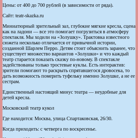
Цены: от 400 до 700 рублей (в зависимости от ряда).
Сайт: teatr-skazka.ru
Миниатюрный зрительный зал, глубокие мягкие кресла, сцена
как на ладони — все это помогает погрузиться в атмосферу
спектакля. Мы ходили на «Золушку». Трактовка известного
сюжета несколько отличается от привычной истории,
созданной Шарлем Перро. Детям стоит объяснить заранее, что
существует множество вариантов «Золушки» и что каждый
театр старается показать сказку по-новому. В спектакле
задействованы только тростевые куклы. Есть интерактив:
зрители помогают то раскрыть спрятавшегося дровосека, то
дать возможность померить туфельку именно Золушке, а не ее
сестрам.
Единственный настоящий минус театра — неудобные для
детей кресла.
Московский театр кукол
Где находится: Москва, улица Спартаковская, 26/30.
Когда приходить: с четверга по воскресенье.