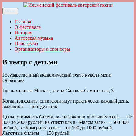
Перейти
к
Меню
Ильменский фестиваль авторской песни
содержимому
Главная
О фестивале
История
Авторская музыка
Программа
Организаторы и спонсоры
В театр с детьми
Государственный академический театр кукол имени
Образцова
Где находится: Москва, улица Садовая-Самотечная, 3.
Когда приходить: спектакли идут практически каждый день,
выходной — понедельник.
Цены: стоимость билета на спектакли в «Большом зале» — от
300 до 2000 рублей; на спектакль в «Малом зале» — 500-800
рублей, в «Камерном зале» — от 500 до 1000 рублей.
Льготные билеты — 150 рублей.