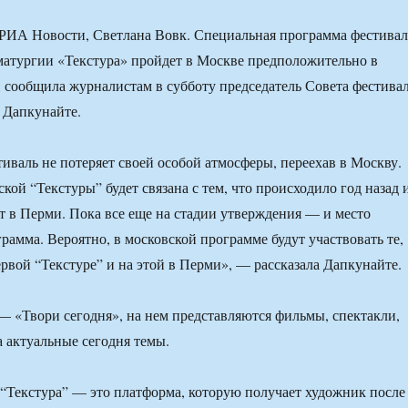
РИА Новости, Светлана Вовк. Специальная программа фестивал
аматургии «Текстура» пройдет в Москве предположительно в
а, сообщила журналистам в субботу председатель Совета фестива
 Дапкунайте.
тиваль не потеряет своей особой атмосферы, переехав в Москву.
ой “Текстуры” будет связана с тем, что происходило год назад 
т в Перми. Пока все еще на стадии утверждения — и место
рамма. Вероятно, в московской программе будут участвовать те,
ервой “Текстуре” и на этой в Перми», — рассказала Дапкунайте.
— «Твори сегодня», на нем представляются фильмы, спектакли,
а актуальные сегодня темы.
т “Текстура” — это платформа, которую получает художник после