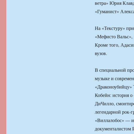
ветра» Юрия Клавд
«Гуманист» Алекс
На «Текстуру» при
«Мефисто Вальс», 
Кроме того, Адаси
вузов.
В специальной пр
музыке и современн
«Драконоубийцу» Т
Кобейн: история о
ДиЧилло, смонтир
легендарной рок-
«Виллалобос» — и
документалистом 