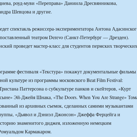
иева, роуд-муви «Переправа» Даниила Дресвянникова,
андра Шевцова и другие.
едет спектакль режиссера-экспериментатора Антона Адасинског
поставленный театром Derevo (Санкт-Петербург — Дрезден).
нский проведет мастер-класс для студентов пермских творчески
ограмме фестиваля «Текстура» покажут документальные фильмы
ой культуре из программы московского Beat Film Festival:
ристана Паттерсона о субкультуре панков и скейтеров, «Курт
 сыне» Эй-Джейя Шнака, «The Doors. When You Are Strange» Том
ованный из архивных съемок, сделанных самими музыкантами
группы, «Дьявол и Дэниэл Джонсон» Джеффа Ферцейга и
сторию знаменитого диджея, изложенную немецким
Ромуальдом Кармакаром.