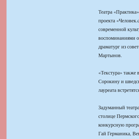
Театра «Практика»
проекта «Человек.d
современной культ
воспоминаниями о 
драматург из сове
Мартынов.
«Текстура» также
Сорокину и шведск
лауреата встретятс
Задуманный театр
столице Пермского
конкурсную прогр
Гай Германика, В