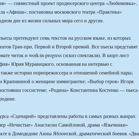
ния» — совместный проект продюсерского центра «Любимовка»,
ала «Афиша»; постановка московского театра «Практика»
дном дне из жизни сильных мира сего и другие.
пьесы претендуют семь текстов на русском языке, из которых
еатов Гран-при, Первой и Второй премий. Все пьесы представят
мате читок и work-in-progress (эскиз спектакля). В шорт-лист
фия» Юрия Муравицкого, основанная на интервью с
 также истории порнорежиссера и отношений семейной пары;
и Крапивиной о женщине иммигрантке; «Выбор героя» Игоря
остоянии госсистеме; «Родина» Константина Костенко — пьеса-
родине.
урса «Сценарий» представлены работы в самых разных жанрах:
лер «Нечистые» Анастасии Самойловой, драма «Язычники»
акте в Домодедове Анны Яблонской, драматический боевик «Два