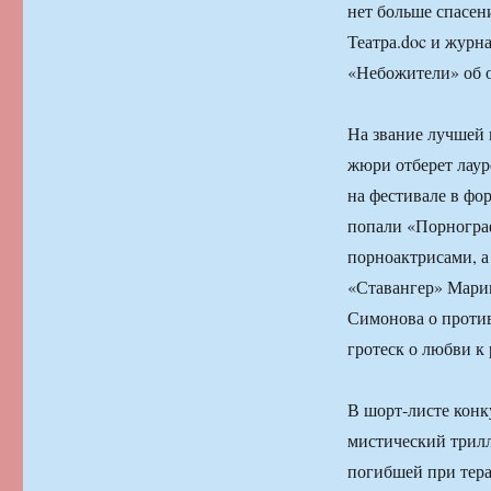
нет больше спасе
Театра.doc и журн
«Небожители» об о
На звание лучшей 
жюри отберет лаур
на фестивале в фор
попали «Порногра
порноактрисами, а
«Ставангер» Мари
Симонова о против
гротеск о любви к 
В шорт-листе конк
мистический трил
погибшей при тер