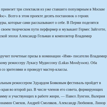
 привезет три спектакля из уже ставшего популярным в Москве
oc». Всего в этом проекте десять постановок о героях
уры, которые сами рассказывают о себе. В Перми поделятся
своем творческом пути перформер и музыкант Гермес Зайготте,
тской эпохи Александр Гельман и композитор Владимир
 вручит почетные призы в номинации «Имя» писателю Владимир
ому режиссеру Лукасу Мудиссону (Lukas Moodysson). Оба
я со зрителями и проведут мастер-классы.
альным режиссером Эдуардом Бояковым фестиваль пройдет в
 края во второй раз. В числе членов его совета, формирующих
амму и участвующих в работе жюри, — Павел Лунгин, Валерия
ениамин Смехов, Андрей Смоляков, Александр Любимов, Линор