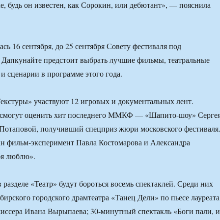
е, будь он известен, как Сорокин, или дебютант», — пояснила
сь 16 сентября, до 25 сентября Совету фестиваля под
 Дапкунайте предстоит выбрать лучшие фильмы, театральные
 и сценарии в программе этого года.
екстуры» участвуют 12 игровых и документальных лент.
 смогут оценить хит последнего ММКФ — «Шапито-шоу» Серге
Потаповой, получивший спецприз жюри московского фестиваля
ан фильм-эксперимент Павла Костомарова и Александра
бя люблю».
 разделе «Театр» будут бороться восемь спектаклей. Среди них
бирского городского драмтеатра «Танец Дели» по пьесе лауреата
иссера Ивана Вырыпаева; 30-минутный спектакль «Боги пали, и