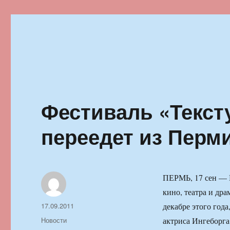
Ильменский фестиваль автор
Фестиваль «Тексту
переедет из Перм
ПЕРМЬ, 17 сен — 
кино, театра и др
Автор
Опубликовано
17.09.2011
декабре этого год
Рубрики
Новости
актриса Ингеборга