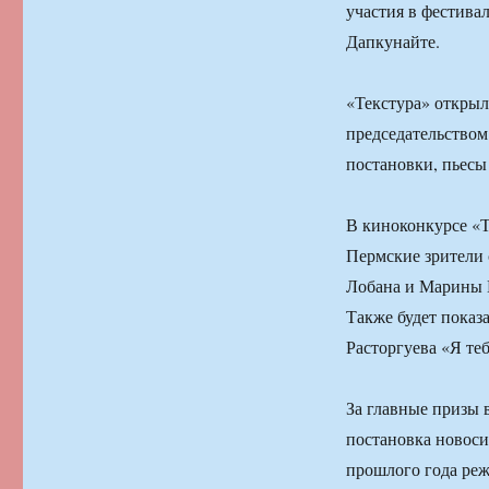
участия в фестивал
Дапкунайте.
«Текстура» открыла
председательством
постановки, пьесы
В киноконкурсе «Т
Пермские зрители
Лобана и Марины 
Также будет показ
Расторгуева «Я те
За главные призы в
постановка новоси
прошлого года реж