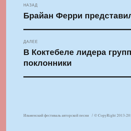
НАЗАД
по
Брайан Ферри представи
Предыдущая
запись:
записям
ДАЛЕЕ
В Коктебеле лидера груп
Следующая
запись:
поклонники
Ильменский фестиваль авторской песни
© CopyRight 2013-20