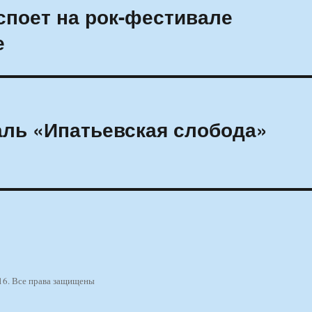
споет на рок-фестивале
е
ль «Ипатьевская слобода»
16. Все права защищены