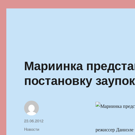
Ильменский фестиваль автор
Мариинка предста
постановку заупо
Автор
Опубликовано
23.06.2012
Рубрики
Новости
режиссер Даниэле 