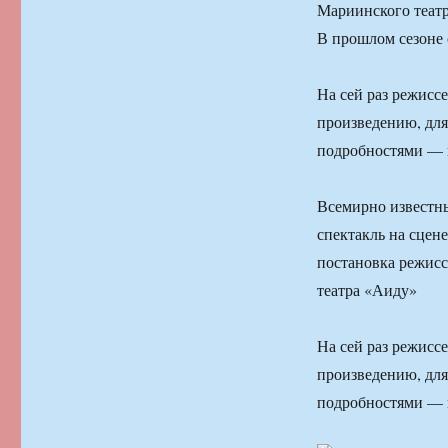
Мариинского театр
В прошлом сезоне 
На сей раз режисс
произведению, для
подробностями — 
Всемирно известн
спектакль на сцен
постановка режисс
театра «Аиду»
На сей раз режисс
произведению, для
подробностями — 