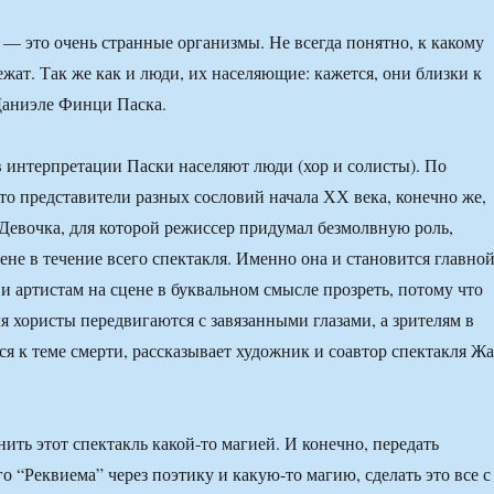
 — это очень странные организмы. Не всегда понятно, к какому
жат. Так же как и люди, их населяющие: кажется, они близки к
Даниэле Финци Паска.
 интерпретации Паски населяют люди (хор и солисты). По
это представители разных сословий начала ХХ века, конечно же,
 Девочка, для которой режиссер придумал безмолвную роль,
ене в течение всего спектакля. Именно она и становится главно
 и артистам на сцене в буквальном смысле прозреть, потому что
я хористы передвигаются с завязанными глазами, а зрителям в
ся к теме смерти, рассказывает художник и соавтор спектакля Ж
ить этот спектакль какой-то магией. И конечно, передать
о “Реквиема” через поэтику и какую-то магию, сделать это все с