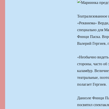
Театрализованное 
«Реквиема» Верди,
специально для М
Финци Паска. Впро
Валерий Гергиев, 
«Необычно видеть 
стороны, часто об 
каламбур. Величие
театральные, поэт
полагает Гергиев.
Даниэле Финци Пас
посвятил спектакл