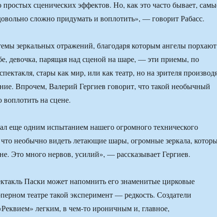
простых сценических эффектов. Но, как это часто бывает, самы
овольно сложно придумать и воплотить», — говорит Рабасс.
емы зеркальных отражений, благодаря которым ангелы порхают
бе, девочка, парящая над сценой на шаре, — эти приемы, по
спектакля, стары как мир, или как театр, но на зрителя производ
ние. Впрочем, Валерий Гергиев говорит, что такой необычный
о воплотить на сцене.
тал еще одним испытанием нашего огромного технического
 что необычно видеть летающие шары, огромные зеркала, котор
не. Это много нервов, усилий», — рассказывает Гергиев.
ектакль Паски может напомнить его знаменитые цирковые
оперном театре такой эксперимент — редкость. Создатели
 «Реквием» легким, в чем-то ироничным и, главное,