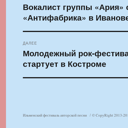
по
Вокалист группы «Ария» 
Предыдущая
запись:
записям
«Антифабрика» в Иванов
ДАЛЕЕ
Молодежный рок-фестива
Следующая
запись:
стартует в Костроме
Ильменский фестиваль авторской песни
© CopyRight 2013-20