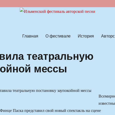
ской песни
Главная
О фестивале
История
Авторс
вила театральную
койной мессы
Всемирн
известн
Финце Паска представил свой новый спектакль на сцене