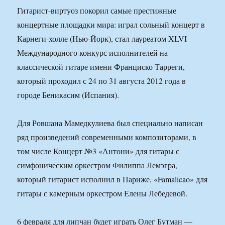
Гитарист-виртуоз покорил самые престижные
концертные площадки мира: играл сольный концерт в
Карнеги-холле (Нью-Йорк), стал лауреатом XLVI
Международного конкурс исполнителей на
классической гитаре имени Франциско Тарреги,
который проходил с 24 по 31 августа 2012 года в
городе Беникасим (Испания).
Для Ровшана Мамедкулиева был специально написан
ряд произведений современными композиторами, в
том числе Концерт №3 «Антони» для гитары с
симфоническим оркестром Филиппа Лемэгра,
который гитарист исполнил в Париже, «Famalicao» для
гитары с камерным оркестром Елены Лебедевой.
6 февраля для липчан будет играть Олег Бутман —