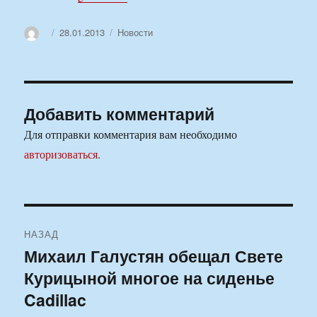
Автор
Опубликовано
Рубрики
28.01.2013
Новости
Добавить комментарий
Для отправки комментария вам необходимо
авторизоваться
.
Навигация
НАЗАД
по
Михаил Галустян обещал Свете
Предыдущая
Курицыной многое на сиденье
запись:
записям
Cadillac