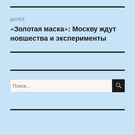
ДАЛЕЕ
«Золотая маска»: Москву ждут
Следующая
новшества и эксперименты
запись:
ПО
Искать: