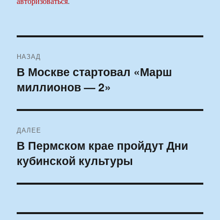
авторизоваться
.
Навигация
НАЗАД
по
В Москве стартовал «Марш
Предыдущая
миллионов — 2»
запись:
записям
ДАЛЕЕ
В Пермском крае пройдут Дни
Следующая
кубинской культуры
запись: