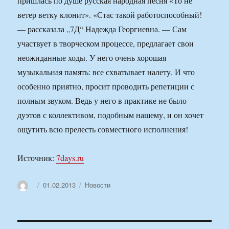
пришлась по душе русская народная песня «То не
ветер ветку клонит». «Стас такой работоспособный!
— рассказала „7Д“ Надежда Георгиевна. — Сам
участвует в творческом процессе, предлагает свои
неожиданные ходы. У него очень хорошая
музыкальная память: все схватывает налету. И что
особенно приятно, просит проводить репетиции с
полным звуком. Ведь у него в практике не было
дуэтов с коллективом, подобным нашему, и он хочет
ощутить всю прелесть совместного исполнения!
Источник:
7days.ru
Автор
Опубликовано
Рубрики
01.02.2013
Новости