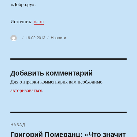
«Добро.ру».
Источник:
ria.ru
Автор
Опубликовано
Рубрики
16.02.2013
Новости
Добавить комментарий
Для отправки комментария вам необходимо
авторизоваться
.
Навигация
НАЗАД
по
Григорий Померанц: «Что значит
Предыдущая