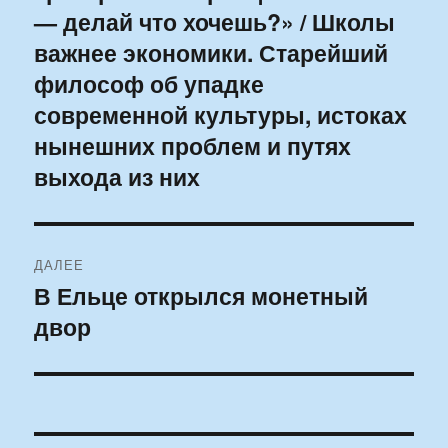
— делай что хочешь?» / Школы
запись:
записям
важнее экономики. Старейший
философ об упадке
современной культуры, истоках
нынешних проблем и путях
выхода из них
ДАЛЕЕ
В Ельце открылся монетный
Следующая
двор
запись: