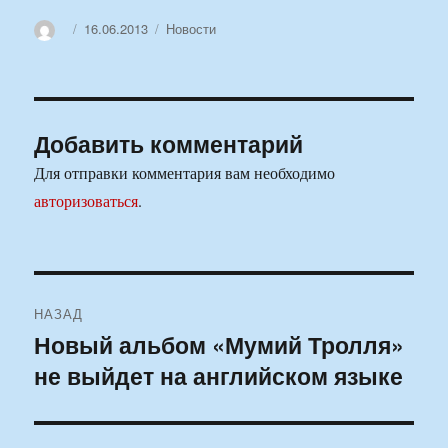
Автор
Опубликовано
Рубрики
16.06.2013
Новости
Добавить комментарий
Для отправки комментария вам необходимо
авторизоваться
.
Навигация
НАЗАД
по
Новый альбом «Мумий Тролля»
Предыдущая
не выйдет на английском языке
запись:
записям