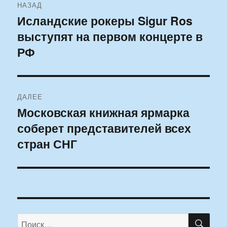
НАЗАД
по
Исландские рокеры Sigur Ros
Предыдущая
выступят на первом концерте в
запись:
записям
РФ
ДАЛЕЕ
Московская книжная ярмарка
Следующая
соберет представителей всех
запись:
стран СНГ
ПО
Искать: