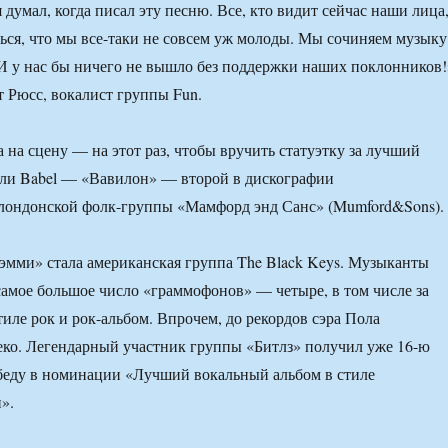
я думал, когда писал эту песню. Все, кто видит сейчас наши лица
ься, что мы все-таки не совсем уж молоды. Мы сочиняем музыку
 И у нас бы ничего не вышло без поддержки наших поклонников!
 Рюсс, вокалист группы Fun.
 на сцену — на этот раз, чтобы вручить статуэтку за лучший
али Babel — «Вавилон» — второй в дискографии
ондонской фолк-группы «Мамфорд энд Санс» (Mumford&Sons).
мми» стала американская группа The Black Keys. Музыканты
 самое большое число «граммофонов» — четыре, в том числе за
иле рок и рок-альбом. Впрочем, до рекордов сэра Пола
ко. Легендарный участник группы «Битлз» получил уже 16-ю
беду в номинации «Лучший вокальный альбом в стиле
».