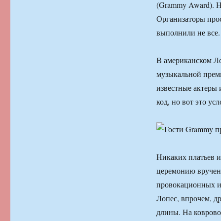
(Grammy Award). 
Организаторы прос
выполнили не все.
В американском Л
музыкальной прем
известные актеры 
код, но вот это ус
Никаких платьев 
церемонию вручени
провокационных и 
Лопес, впрочем, д
длины. На коврово