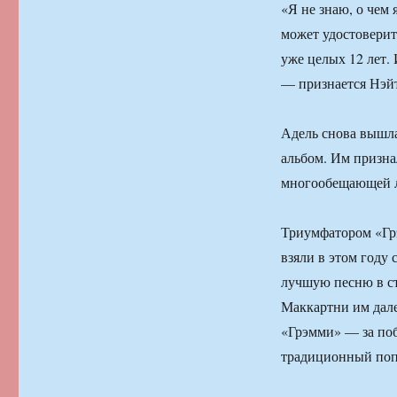
«Я не знаю, о чем 
может удостоверит
уже целых 12 лет.
— признается Нэйт
Адель снова вышла
альбом. Им призн
многообещающей л
Триумфатором «Грэ
взяли в этом году
лучшую песню в ст
Маккартни им дале
«Грэмми» — за по
традиционный поп