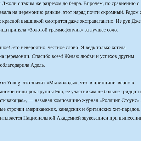
Джоли с таким же разрезом до бедра. Впрочем, по сравнению с
девала на церемонию раньше, этот наряд почти скромный. Рядом 
с красной вышивкой смотрится даже экстравагантно. Из рук Дж
ица приняла «Золотой граммофончик» за лучшее соло.
ое! Это невероятно, честное слово! Я ведь только хотела
на церемонии. Спасибо всем! Желаю любви и успехов другим
облагодарила Адель.
re Young, что значит «Мы молоды», что, в принципе, верно в
нской инди-рок группы Fun, ее участникам не больше тридцати
атывающая», — называл композицию журнал «Роллинг Стоунс».
ые строчки американских, канадских и британских хит-парадов.
читывается Национальной Академией звукозаписи при вынесени