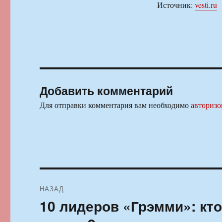
Источник:
vesti.ru
Добавить комментарий
Для отправки комментария вам необходимо
авторизо
Навигация
НАЗАД
по
10 лидеров «Грэмми»: кт
Предыдущая
запись:
записям