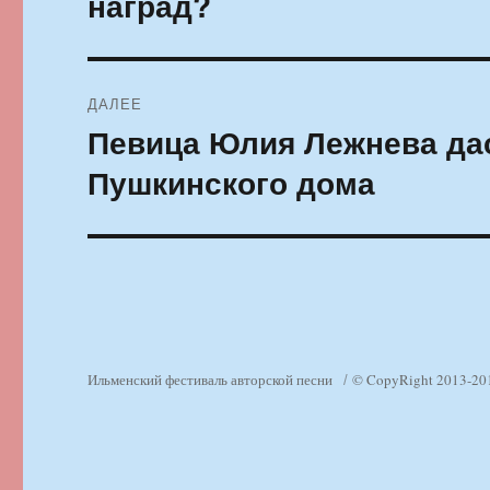
наград?
ДАЛЕЕ
Певица Юлия Лежнева дас
Следующая
запись:
Пушкинского дома
Ильменский фестиваль авторской песни
© CopyRight 2013-20