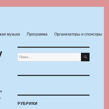
кая музыка
Программа
Организаторы и спонсоры
у
ПОИСК
Искать:
м
е
РУБРИКИ