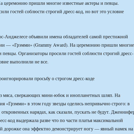
На церемонию пришли многие известные актеры и певцы.
или гостей соблюсти строгий дресс-код, но вот это условие
ос-Анджелесе объявили имена обладателей самой престижной
ии — «Грэмми» (Grammy Award). На церемонию пришли многие
и певцы. Организаторы просили гостей соблюсти строгий дресс-
ловие выполнили не все.
из мяса, сверкающих мини-юбок и инопланетных шляп. На
я «Грэмми» в этом году звезды оделись непривычно строго: в
откровенных нарядах, как сказали, пускать не будут. Дженнифе
ресс-код выдержала разве что по части платья максимальной
й дорожке она эффектно демонстрирует ногу — явный намек на