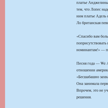
платье Анджелины 
тем, что Лопес на
ним платье Адель 
Ло британская пев
«Спасибо вам больш
поприсутствовать 
номинантам!» — п
Песня года — We A
отношении америка
«Бесшабашно захв
Она занимала перв
Впрочем, это не у
решения.