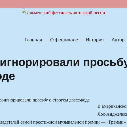
ской песни
Главная
О фестивале
История
Авторс
игнорировали просьб
оде
В американско
Лос-Анджелес
бладателей самой престижной музыкальной премии — «Грэмми»