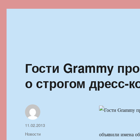
Ильменский фестиваль автор
Гости Grammy про
о строгом дресс-к
Автор
Опубликовано
11.02.2013
Рубрики
Новости
объявили имена о