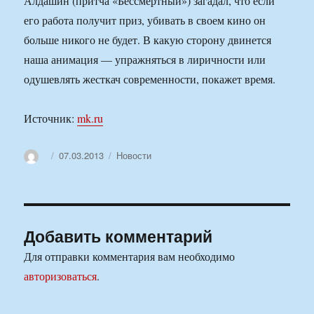
Алдашин (притча «Бессмертный») загадал, что если
его работа получит приз, убивать в своем кино он
больше никого не будет. В какую сторону двинется
наша анимация — упражняться в лиричности или
одушевлять жесткач современности, покажет время.
Источник:
mk.ru
Автор
Опубликовано
Рубрики
07.03.2013
Новости
Добавить комментарий
Для отправки комментария вам необходимо
авторизоваться
.