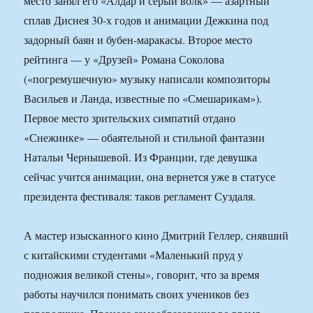
место занял его «Алдар и серый волк» — азартный
сплав Диснея 30-х годов и анимации Дежкина под
задорный баян и бубен-маракасы. Второе место
рейтинга — у «Друзей» Романа Соколова
(«погремушечную» музыку написали композиторы
Васильев и Ланда, известные по «Смешарикам»).
Первое место зрительских симпатий отдано
«Снежинке» — обаятельной и стильной фантазии
Натальи Чернышевой. Из Франции, где девушка
сейчас учится анимации, она вернется уже в статусе
президента фестиваля: таков регламент Суздаля.
А мастер изысканного кино Дмитрий Геллер, снявший
с китайскими студентами «Маленький пруд у
подножия великой стены», говорит, что за время
работы научился понимать своих учеников без