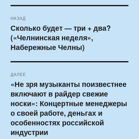
Навигация
НАЗАД
по
Сколько будет — три + два?
Предыдущая
(«Челнинская неделя»,
запись:
записям
Набережные Челны)
ДАЛЕЕ
«Не зря музыканты поизвестнее
Следующая
включают в райдер свежие
запись:
носки»: Концертные менеджеры
о своей работе, деньгах и
особенностях российской
индустрии