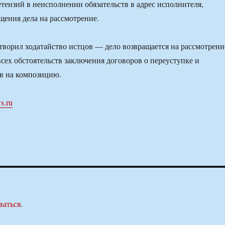
етензий в неисполнении обязательств в адрес исполнителя,
щения дела на рассмотрение.
етворил ходатайство истцов — дело возвращается на рассмотрени
всех обстоятельств заключения договоров о переуступке и
в на композицию.
s.ru
ваться
.