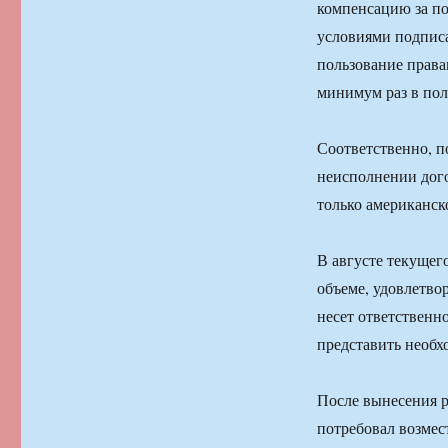
компенсацию за по
условиями подписа
пользование права
минимум раз в полг
Соответственно, п
неисполнении дого
только американск
В августе текущег
объеме, удовлетво
несет ответственно
представить необх
После вынесения р
потребовал возмес