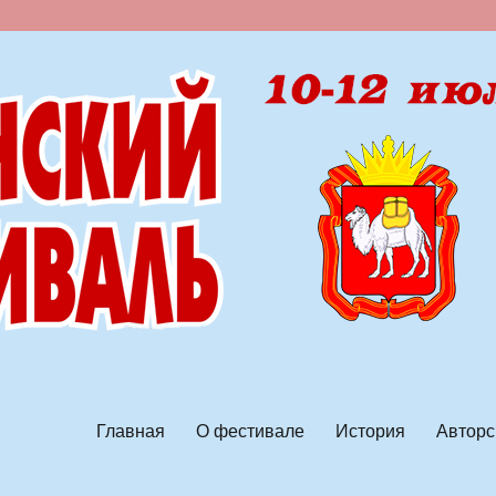
ской песни
Главная
О фестивале
История
Авторс