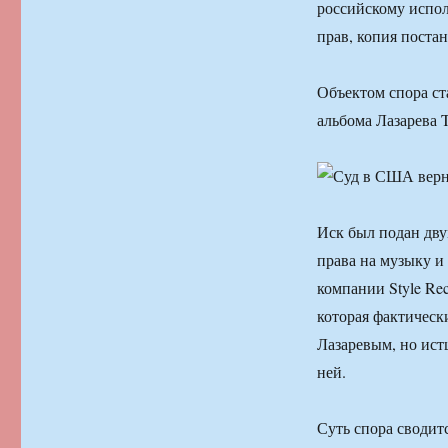
российскому испо
прав, копия поста
Объектом спора ст
альбома Лазарева 
Иск был подан дву
права на музыку и 
компании Style Rec
которая фактическ
Лазаревым, но ист
ней.
Суть спора сводит