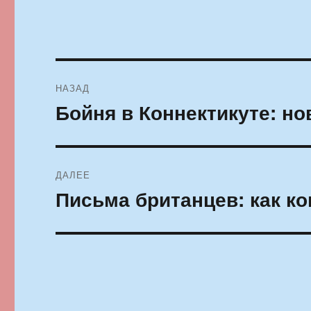
Навигация
НАЗАД
по
Бойня в Коннектикуте: н
Предыдущая
запись:
записям
ДАЛЕЕ
Письма британцев: как к
Следующая
запись: