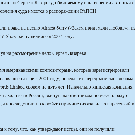
лнителю Сергею Лазареву, обвиняемому в нарушении авторских
новления суда имеется в распоряжении РАПСИ.
али права на песню Almost Sorry («Зачем придумали любовь»), и
TV Show, выпущенного в 2007 году.
мя американскими композиторами, которые зарегистрировали
слова песни еще в 2001 году, передав их перед записью альбома
ords Limited сроком на пять лет. Изначально кипрская компания,
и находится в России, выступала ответчиком по иску наряду с
цы впоследствии по какой-то причине отказались от претензий к
ся к тому, что, как утверждают истцы, они не получили