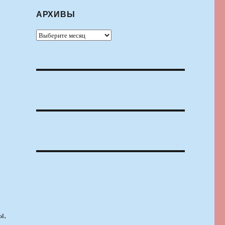
АРХИВЫ
Архивы
ы,