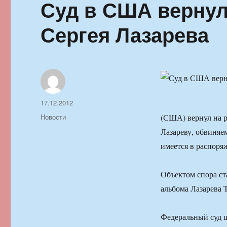
Суд в США вернул
Сергея Лазарева
Автор
Опубликовано
17.12.2012
Рубрики
Новости
(США) вернул на р
Лазареву, обвиняе
имеется в распор
Объектом спора ст
альбома Лазарева 
Федеральный суд ш