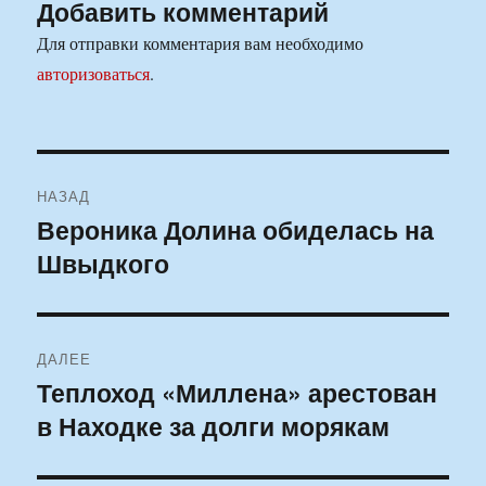
Добавить комментарий
Для отправки комментария вам необходимо
авторизоваться
.
Навигация
НАЗАД
по
Вероника Долина обиделась на
Предыдущая
Швыдкого
запись:
записям
ДАЛЕЕ
Теплоход «Миллена» арестован
Следующая
в Находке за долги морякам
запись: