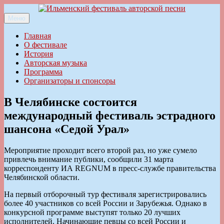
Перейти
к
Меню
Ильменский фестиваль авторской песни
содержимому
Главная
О фестивале
История
Авторская музыка
Программа
Организаторы и спонсоры
В Челябинске состоится
международный фестиваль эстрадного
шансона «Седой Урал»
Мероприятие проходит всего второй раз, но уже сумело
привлечь внимание публики, сообщили 31 марта
корреспонденту ИА REGNUM в пресс-службе правительства
Челябинской области.
На первый отборочный тур фестиваля зарегистрировались
более 40 участников со всей России и Зарубежья. Однако в
конкурсной программе выступят только 20 лучших
исполнителей. Начинающие певцы со всей России и