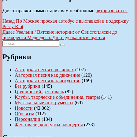
Для отправки комментария вам необходимо
авторизоваться
.
Навигация
Предыдущая
Назад
По Москве проехал автобус с выставкой в поддержку
запись:
Pussy Riot
по
Следующая
Далее
Увальни / Вятские истории: от Свистопляски до
записям
запись:
президента Медведева. Дню дурака посвящается
Искать:
Поиск
Рубрики
Авторская песня в регионах
(107)
Авторская песня как движение
(120)
Авторская песня как искусство
(169)
Без рубрики
(145)
Грушинский фестиваль
(82)
Клубы, творческие объединения, театры
(141)
Музыкальные инструменты
(69)
Новости
(42 062)
Обо всем
(112)
Персоналии
(134)
Фестивали, конкурсы, концерты
(233)