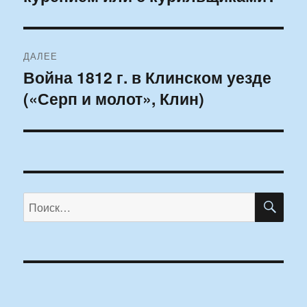
ДАЛЕЕ
Война 1812 г. в Клинском уезде
Следующая
(«Серп и молот», Клин)
запись:
ПО
Искать: