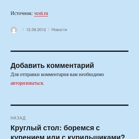
Источник:
vesti.ru
Автор
Опубликовано
Рубрики
12.09.2012
Новости
Добавить комментарий
Для отправки комментария вам необходимо
авторизоваться
.
Навигация
НАЗАД
по
Круглый стол: боремся с
Предыдущая
курением или с курильщиками?
запись:
записям