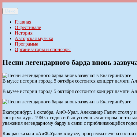
Перейти
к
Меню
Ильменский фестиваль авторской песни
содержимому
Главная
О фестивале
История
Авторская музыка
Программа
Организаторы и спонсоры
Песни легендарного барда вновь зазвуч
В музее истории города 5 октября состоится концерт памяти А
В музее истории города 5 октября состоится концерт памяти А
Екатеринбург, 1 октября, АиФ-Урал. Александр Галич стоял у 
контркультуры 1960-х годов и был успешным автором не только
уважения легендарному барду в связи с приближающейся годо
Как рассказали «АиФ-Урал» в музее, программа вечера состои