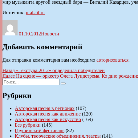
мир музыканта другой звездный бард — Виталий Казарцев, учас
Источник:
ural.aif.ru
Автор
Опубликовано
Рубрики
01.10.2012
Новости
Добавить комментарий
Для отправки комментария вам необходимо
авторизоваться
.
Навигация
Предыдущая
Назад
«Текстура-2012» определила победителей
запись:
Следующая
Далее
На сцене — оркестр Олега Лундстрема. Ко дню рождения
по
Искать:
запись:
Поиск
записям
Рубрики
Авторская песня в регионах
(107)
Авторская песня как движение
(120)
Авторская песня как искусство
(169)
Без рубрики
(145)
Грушинский фестиваль
(82)
Клубы, творческие объединения, театры
(141)