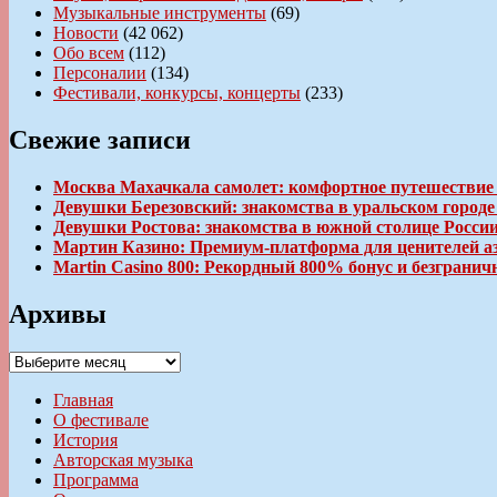
Музыкальные инструменты
(69)
Новости
(42 062)
Обо всем
(112)
Персоналии
(134)
Фестивали, конкурсы, концерты
(233)
Свежие записи
Москва Махачкала самолет: комфортное путешествие
Девушки Березовский: знакомства в уральском город
Девушки Ростова: знакомства в южной столице Росси
Мартин Казино: Премиум-платформа для ценителей а
Martin Casino 800: Рекордный 800% бонус и безгран
Архивы
Архивы
Главная
О фестивале
История
Авторская музыка
Программа