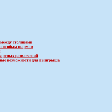
 между столицами
е с особым шармом
и
зартных развлечений
ичные возможности для выигрыша