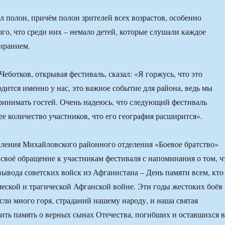
л полон, причём полон зрителей всех возрастов, особенно
ого, что среди них – немало детей, которые слушали каждое
иранием.
Чеботков, открывая фестиваль, сказал: «Я горжусь, что это
дится именно у нас, это важное событие для района, ведь мы
инимать гостей. Очень надеюсь, что следующий фестиваль
ее количество участников, что его география расширится».
ления Михайловского районного отделения «Боевое братство»
своё обращение к участникам фестиваля с напоминания о том, ч
 вывода советских войск из Афганистана – День памяти всем, кто
ческой и трагической Афганской войне. Эти годы жестоких боёв 
ли много горя, страданий нашему народу, и наша святая
нить память о верных сынах Отечества, погибших и оставшихся в