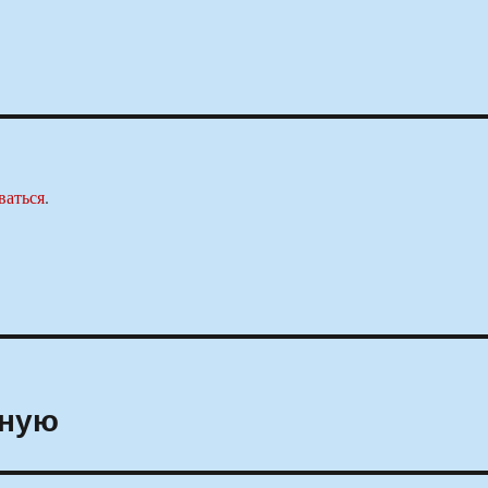
ваться
.
нную