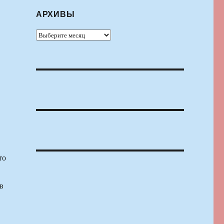
АРХИВЫ
Архивы
то
в