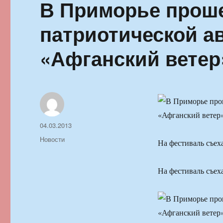
В Приморье прош
патриотической а
«Афганский ветер
Автор
Опубликовано
04.03.2013
Рубрики
Новости
На фестиваль съех
На фестиваль съех