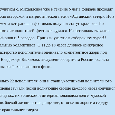
ультуры с. Михайловка уже в течение 6 лет в феврале проходят
рсы авторской и патриотической песни «Афганский ветер». Но в
мечта ветеранов, и фестиваль получил статус краевого. По
самих исполнителей, фестиваль удался. На фестиваль съехались
районов и 5 городов. Приняли участие в отборочном туре 53
альных коллективов. С 11 до 18 часов длилось конкурсное
астерство исполнителей оценивало компетентное жюри под
 Владимира Баскакова, заслуженного артиста России, солиста
пляски Тихоокеанского флота.
лько 22 исполнителя, они и стали участниками волнительного
 сцены звучали песни волнующие сердце каждого неравнодушно
солдатах, их воинском и интернациональном долге, мужской
ях боевой жизни, о товариществе, о тоске по дорогим сердцу
торая сильнее смерти.