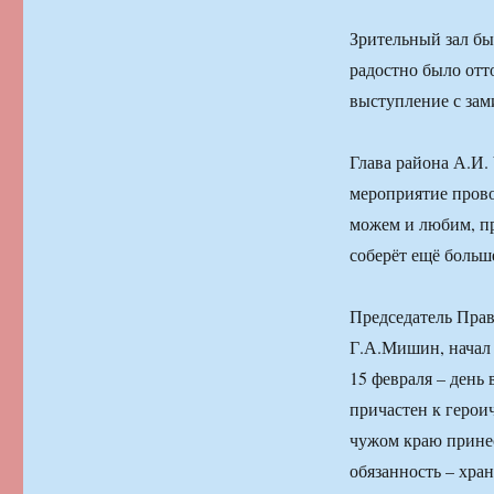
Зрительный зал бы
радостно было отт
выступление с зам
Глава района А.И. 
мероприятие прово
можем и любим, пр
соберёт ещё больш
Председатель Прав
Г.А.Мишин, начал 
15 февраля – день
причастен к герои
чужом краю принес
обязанность – хра