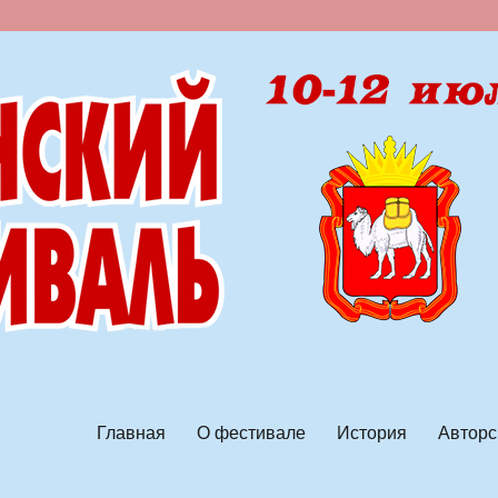
ской песни
Главная
О фестивале
История
Авторс