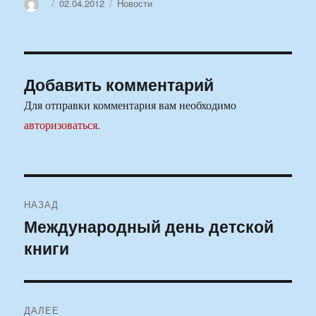
Автор
Опубликовано
Рубрики
02.04.2012
Новости
Добавить комментарий
Для отправки комментария вам необходимо
авторизоваться
.
Навигация
НАЗАД
по
Международный день детской
Предыдущая
книги
запись:
записям
ДАЛЕЕ