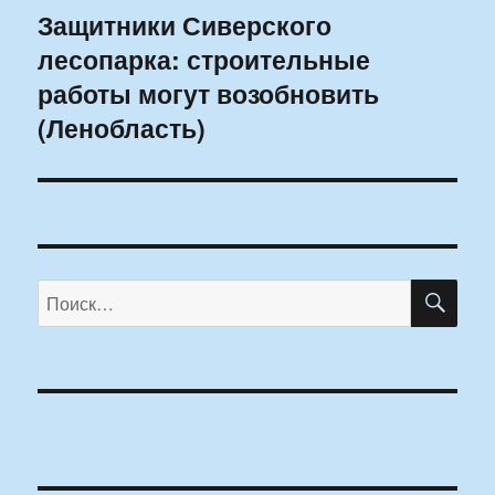
Защитники Сиверского
Следующая
лесопарка: строительные
запись:
работы могут возобновить
(Ленобласть)
ПО
Искать: