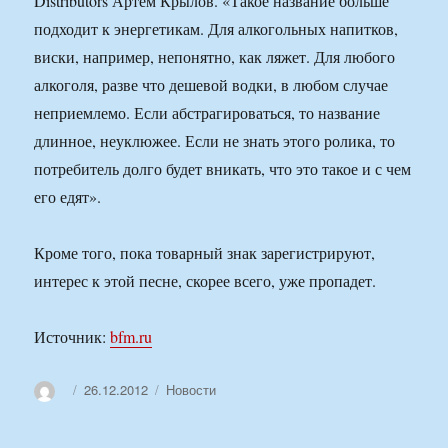
Distributors Артем Крылов. «Такое название больше
подходит к энергетикам. Для алкогольных напитков,
виски, например, непонятно, как ляжет. Для любого
алкоголя, разве что дешевой водки, в любом случае
неприемлемо. Если абстрагироваться, то название
длинное, неуклюжее. Если не знать этого ролика, то
потребитель долго будет вникать, что это такое и с чем
его едят».
Кроме того, пока товарный знак зарегистрируют,
интерес к этой песне, скорее всего, уже пропадет.
Источник:
bfm.ru
Автор
Опубликовано
Рубрики
26.12.2012
Новости