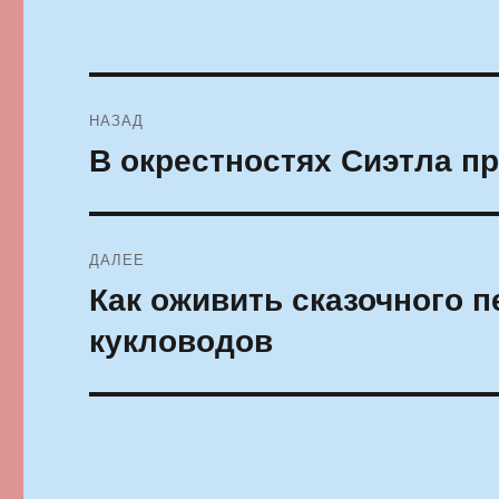
Навигация
НАЗАД
по
В окрестностях Сиэтла п
Предыдущая
запись:
записям
ДАЛЕЕ
Как оживить сказочного 
Следующая
запись:
кукловодов