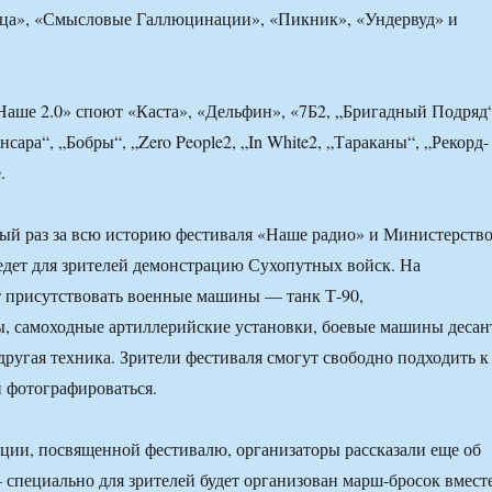
ца», «Смысловые Галлюцинации», «Пикник», «Ундервуд» и
Наше 2.0» споют «Каста», «Дельфин», «7Б2, „Бригадный Подряд“
сара“, „Бобры“, „Zero People2, „In White2, „Тараканы“, „Рекорд-
.
вый раз за всю историю фестиваля «Наше радио» и Министерств
дет для зрителей демонстрацию Сухопутных войск. На
 присутствовать военные машины — танк Т-90,
, самоходные артиллерийские установки, боевые машины десан
ругая техника. Зрители фестиваля смогут свободно подходить к
 фотографироваться.
ции, посвященной фестивалю, организаторы рассказали еще об
специально для зрителей будет организован марш-бросок вмест