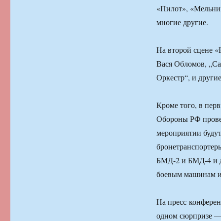
«Пилот», «Мельни
многие другие.
На второй сцене «
Вася Обломов, „Сан
Оркестр“, и другие
Кроме того, в пер
Обороны РФ прове
мероприятии будут
бронетранспортеры
БМД-2 и БМД-4 и д
боевым машинам и
На пресс-конферен
одном сюрпризе — 