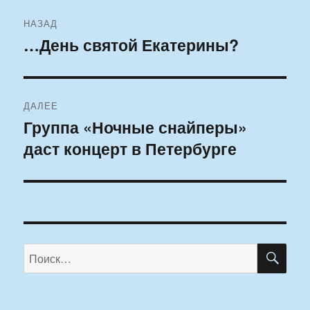
Навигация
НАЗАД
по
…День святой Екатерины?
Предыдущая
запись:
записям
ДАЛЕЕ
Группа «Ночные снайперы»
Следующая
даст концерт в Петербурге
запись:
ПО
Искать: